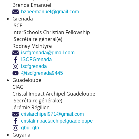
Brenda Emanuel
bzbeemanuel@gmail.com
Grenada
ISCF
InterSchools Christian Fellowship
Secrétaire général(e):
Rodney McIntyre
iscfgrenada@gmail.com
ISCFGrenada
iscfgrenada
@iscfgrenada9445
Guadeloupe
CIAG
Cristal Impact Archipel Guadeloupe
Secrétaire général(e):
Jérémie Régilien
cristarchipel971@gmail.com
cristalimpactarchipelguadeloupe
gbu_glp
Guyana