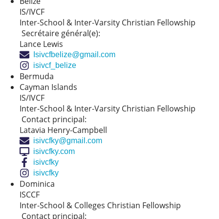
Belize
IS/IVCF
Inter-School & Inter-Varsity Christian Fellowship
Secrétaire général(e):
Lance Lewis
Isivcfbelize@gmail.com
isivcf_belize
Bermuda
Cayman Islands
IS/IVCF
Inter-School & Inter-Varsity Christian Fellowship
Contact principal:
Latavia Henry-Campbell
isivcfky@gmail.com
isivcfky.com
isivcfky
isivcfky
Dominica
ISCCF
Inter-School & Colleges Christian Fellowship
Contact principal: