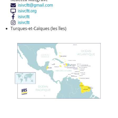
isivcftt@gmail.com
isivcftt.org
isivcftt
isivcftt
Turques-et-Caïques (les îles)