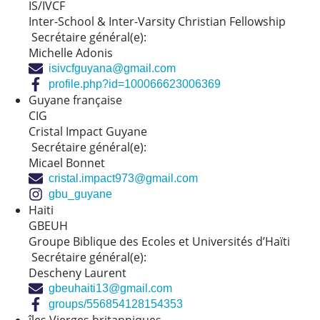
IS/IVCF
Inter-School & Inter-Varsity Christian Fellowship
Secrétaire général(e):
Michelle Adonis
isivcfguyana@gmail.com
profile.php?id=100066623006369
Guyane française
CIG
Cristal Impact Guyane
Secrétaire général(e):
Micael Bonnet
cristal.impact973@gmail.com
gbu_guyane
Haiti
GBEUH
Groupe Biblique des Ecoles et Universités d’Haïti
Secrétaire général(e):
Descheny Laurent
gbeuhaiti13@gmail.com
groups/556854128154353