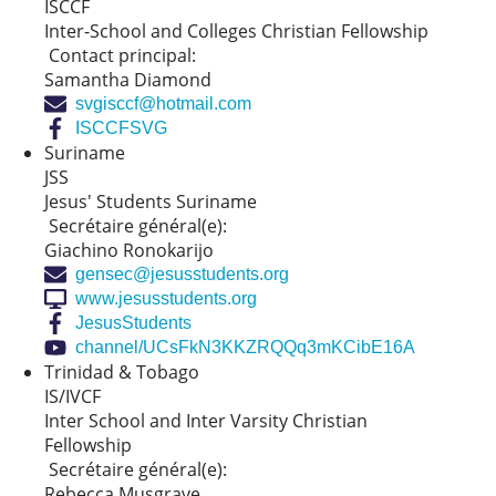
ISCCF
Inter-School and Colleges Christian Fellowship
Contact principal:
Samantha Diamond
svgisccf@hotmail.com
ISCCFSVG
Suriname
JSS
Jesus' Students Suriname
Secrétaire général(e):
Giachino Ronokarijo
gensec@jesusstudents.org
www.jesusstudents.org
JesusStudents
channel/UCsFkN3KKZRQQq3mKCibE16A
Trinidad & Tobago
IS/IVCF
Inter School and Inter Varsity Christian
Fellowship
Secrétaire général(e):
Rebecca Musgrave