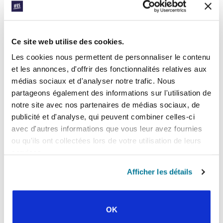
d’être formés, et ce, pour continuer ces
groupes et en lancer d’autres, notamment à
la rentrée au début du mois d’octobre.
Ce site web utilise des cookies.
Pour en savoir plus concernant le ministère dans les
écoles secondaires parmi les mouvements de l’IFES,
Les cookies nous permettent de personnaliser le contenu
soyez à l’affût du prochain
, prévu le
blog Conexión
et les annonces, d'offrir des fonctionnalités relatives aux
3 juillet.
médias sociaux et d'analyser notre trafic. Nous
partageons également des informations sur l'utilisation de
Facebook
WhatsApp
Email
LinkedIn
Teams
Partager:
notre site avec nos partenaires de médias sociaux, de
publicité et d'analyse, qui peuvent combiner celles-ci
avec d'autres informations que vous leur avez fournies
ou qu'ils ont collectées lors de votre utilisation de leurs
« Histoire précédente
services.
Toutes les histoires de Prayerline
Afficher les détails
Histoire suivante »
OK