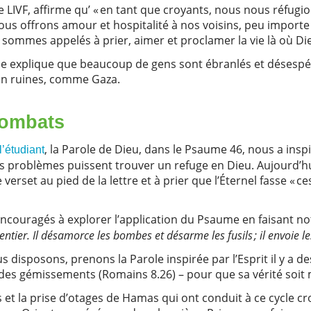
e LIVF, affirme qu’ « en tant que croyants, nous nous réfugi
ous offrons amour et hospitalité à nos voisins, peu importe
 sommes appelés à prier, aimer et proclamer la vie là où Di
Elle explique que beaucoup de gens sont ébranlés et désespér
t en ruines, comme Gaza.
 combats
, la Parole de Dieu, dans le Psaume 46, nous a inspir
’étudiant
des problèmes puissent trouver un refuge en Dieu. Aujourd’h
verset au pied de la lettre et à prier que l’Éternel fasse « 
ncouragés à explorer l’application du Psaume en faisant n
ntier. Il désamorce les bombes et désarme les fusils ; il envoie les 
disposons, prenons la Parole inspirée par l’Esprit il y a de
t des gémissements (Romains 8.26) – pour que sa vérité soi
 et la prise d’otages de Hamas qui ont conduit à ce cycle cro