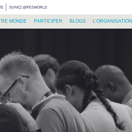
INSTAGRAM
FACEBOOK
YOUTUBE
WHATSAPP
RSS FEED
TE
SUIVEZ @IFESWORLD
TRE MONDE
PARTICIPER
BLOGS
L’ORGANISATIO