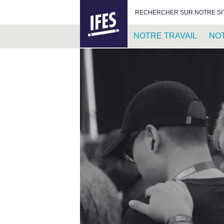
IFES –
RECHERCHER :
RECHERCHER SUR NOTRE SI
INTERNATIONAL
FELLOWSHIP
NOTRE TRAVAIL
NO
OF
EVANGELICAL
PASSER
STUDENTS
AU
CONTENU
PRINCIPAL