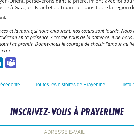
en-Orient, persévérons dans la prière. Prions avec foi pour
erre à Gaza, en Israël et au Liban – et dans toute la région
ula :
enaces et la mort qui nous entourent, nos cœurs sont lourds. Nou
 guérison en ta présence. Accorde-nous de la patience. Aide-nous à
us l’as promis. Donne-nous le courage de choisir l’amour au lieu 
men. »
l
LinkedIn
Teams
précédente
Toutes les histoires de Prayerline
Histoi
INSCRIVEZ-VOUS À PRAYERLINE
Adresse e-mail: