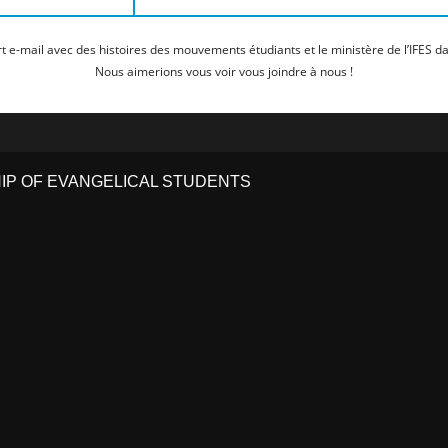
t e-mail avec des histoires des mouvements étudiants et le ministère de l’IFES da
Nous aimerions vous voir vous joindre à nous !
HIP OF EVANGELICAL STUDENTS