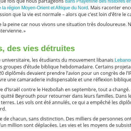
aque fois que nous partageons
dans Prayerline des histoires 
. Mais raconter en
 la région Moyen-Orient et Afrique du Nord
sion que la vie est normale – alors que c’est loin d’être le 
de la peine car nous vivons une situation très douloureuse. 
tervienne. »
, des vies détruites
 universitaire, les étudiants du mouvement libanais
Lebanon
urs groupes d’étude biblique hebdomadaire. Certains proj
0 diplômés devaient prendre l’avion pour un congrès de l’I
ivre une camaraderie indispensable et une réflexion bibliqu
ve d’Israël contre le Hezbollah en septembre, tout a changé.
quitté Beyrouth pour retourner dans leurs familles. Dans le s
terres. Les vols ont été annulés, ce qui a empêché les dipl
ord.
e de chacun, sans distinction. Des milliers de personnes ont
d’un million sont déplacées. Les vies et les moyens de subsi