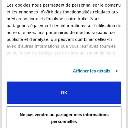
qui nous permet de parler ouvertement de notre foi,
Les cookies nous permettent de personnaliser le contenu
mais nous sommes préoccupés par l’intolérance
et les annonces, d'offrir des fonctionnalités relatives aux
rencontrée dans certaines régions et communautés.
médias sociaux et d'analyser notre trafic. Nous
La dévotion religieuse est grande, mais les gens ne
partageons également des informations sur l'utilisation de
connaissent pas l’amour du Christ. »
notre site avec nos partenaires de médias sociaux, de
publicité et d'analyse, qui peuvent combiner celles-ci
Priez pour les étudiants en Inde, afin que
avec d'autres informations que vous leur avez fournies
malgré ces pressions et ces aspirations, ils
ou qu'ils ont collectées lors de votre utilisation de leurs
« s’arrêtent » et découvrent l’amour du
services.
Christ, qui les attire dans son sanctuaire.
Afficher les détails
avec Srinivas, Shashank
Inscrivez-vous pour prier
et des milliers d’autres étudiants à l’occasion de
la
. Vous pouvez
Journée mondiale de l’étudiant
prendre connaissance de leurs requêtes et des
OK
sujets de prière d’autres étudiants du monde
entier sur la
, et accéder
page des Cartes de prière
au
pour plus de contenu
centre de ressources
Ne pas vendre ou partager mes informations
afin de vous aider à prier ce jour-là.
personnelles