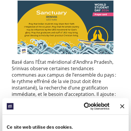
Basé dans l’État méridional d’Andhra Pradesh,
Srinivas observe certaines tendances
communes aux campus de l’ensemble du pays :
le rythme effréné de la vie (tout doit être
instantané), la recherche d’une gratification
immédiate, et le besoin d’acceptation. Il ajoute :
« Le potentiel est énorme. Il y a d’innombrables
étudiants dans nos universités, mais leur mode de
vie, leurs priorités et leurs horaires de cours font qu’il
est difficile de les atteindre. Nous sommes
Ce site web utilise des cookies.
reconnaissants pour notre liberté constitutionnelle,