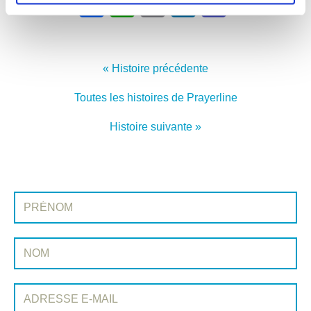
Facebook
WhatsApp
Email
LinkedIn
Teams
Partager:
« Histoire précédente
Toutes les histoires de Prayerline
Histoire suivante »
INSCRIVEZ-VOUS À PRAYERLINE
Prénom:
Nom:
Adresse e-mail: