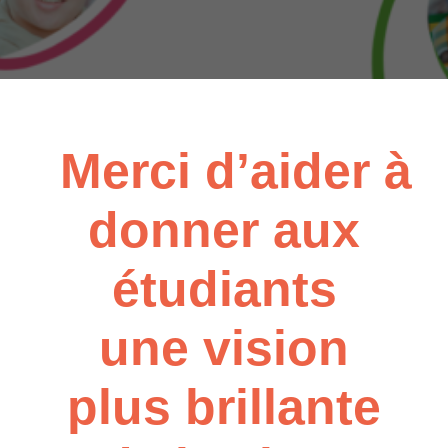
Merci d’aider à
donner aux
étudiants
une vision
plus brillante