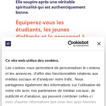
Elle soupire après une véritable
spiritualité qui est authentiquement
bonne.
Équiperez-vous les
étudiants, les jeunes
diplômés et le personnel à
suivre Jésus en toutes
choses et à interagir de
manière attrayante avec
Ce site web utilise des cookies.
tous les aspects de la vie de
Les cookies nous permettent de personnaliser le contenu
campus ?
et les annonces, d'offrir des fonctionnalités relatives aux
médias sociaux et d'analyser notre trafic. Nous
Tous les dons permettront à l’IFES de
partageons également des informations sur l'utilisation de
continuer à les soutenir alors qu’ils
notre site avec nos partenaires de médias sociaux, de
proposent cette vision plus brillante de la
publicité et d'analyse, qui peuvent combiner celles-ci
vie. Cela pourrait inclure des
projets
avec d'autres informations que vous leur avez fournies
visant à promouvoir le travail parmi