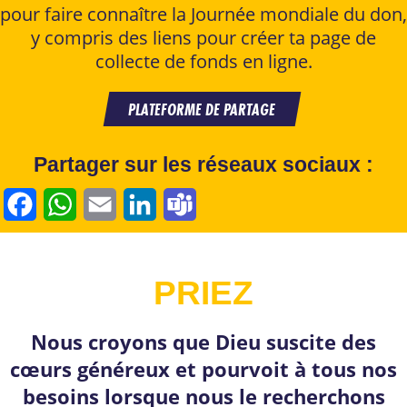
pour faire connaître la Journée mondiale du don,
y compris des liens pour créer ta page de
collecte de fonds en ligne.
PLATEFORME DE PARTAGE
Partager sur les réseaux sociaux :
F
W
E
L
T
a
h
m
i
e
c
a
a
n
a
PRIEZ
e
t
i
k
m
b
s
l
e
s
Nous croyons que Dieu suscite des
cœurs généreux et pourvoit à tous nos
o
A
d
besoins lorsque nous le recherchons
o
p
I