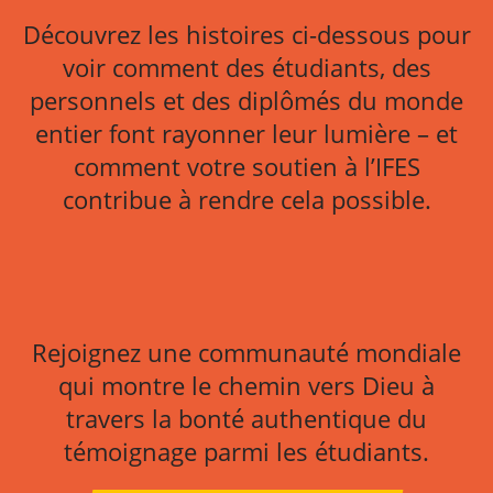
Découvrez les histoires ci-dessous pour
voir comment des étudiants, des
personnels et des diplômés du monde
entier font rayonner leur lumière – et
comment votre soutien à l’IFES
contribue à rendre cela possible.
SUDARSAN, ASIE DU
MOSES, PACIFIQUE
SAED*, MENA
BEN, EPSA
SUD
SUD
SHALLOM, ASIE DE
MISHA, EUROPE
HENDI, AMÉRIQUE
ROBERT, EURASIE
L’EST
SAMANTHA,
Rejoignez une communauté mondiale
LATINE
CARAÏBE
qui montre le chemin vers Dieu à
travers la bonté authentique du
témoignage parmi les étudiants.