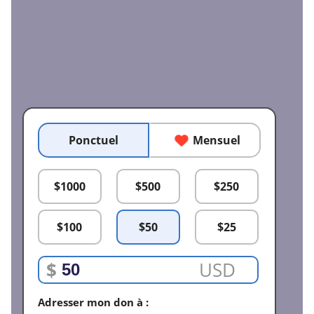
Ponctuel
Mensuel
$
1000
$
500
$
250
$
100
$
50
$
25
$
USD
Adresser mon don à :