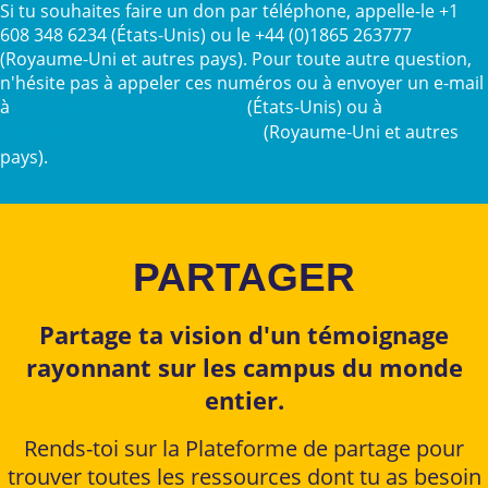
Si tu souhaites faire un don par téléphone, appelle-le +1
608 348 6234 (États-Unis) ou le +44 (0)1865 263777
(Royaume-Uni et autres pays). Pour toute autre question,
n'hésite pas à appeler ces numéros ou à envoyer un e-mail
à
(États-Unis) ou à
donor.services@ifesworld.org
(Royaume-Uni et autres
supporter.relations@ifesworld.org
pays).
PARTAGER
Partage ta vision d'un témoignage
rayonnant sur les campus du monde
entier.
Rends-toi sur la Plateforme de partage pour
trouver toutes les ressources dont tu as besoin