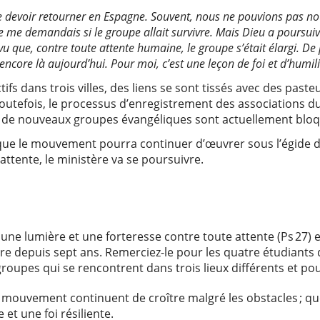
e devoir retourner en Espagne. Souvent, nous ne pouvions pas nou
e me demandais si le groupe allait survivre. Mais Dieu a poursuiv
u que, contre toute attente humaine, le groupe s’était élargi. De 
core là aujourd’hui. Pour moi, c’est une leçon de foi et d’humilit
ifs dans trois villes, des liens se sont tissés avec des paste
Toutefois, le processus d’enregistrement des associations d
ur de nouveaux groupes évangéliques sont actuellement bl
 que le mouvement pourra continuer d’œuvrer sous l’égide d
 attente, le ministère va se poursuivre.
é une lumière et une forteresse contre toute attente (Ps 27)
ère depuis sept ans. Remerciez-le pour les quatre étudiants
 groupes qui se rencontrent dans trois lieux différents et
le mouvement continuent de croître malgré les obstacles ; q
 et une foi résiliente.