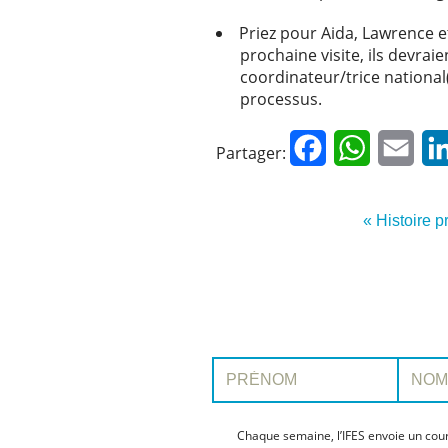
Priez pour Aida, Lawrence e
prochaine visite, ils devra
coordinateur/trice national
processus.
Facebook
WhatsApp
Emai
Partager:
« Histoire 
Prénom:
Nom:
Chaque semaine, l’IFES envoie un cour