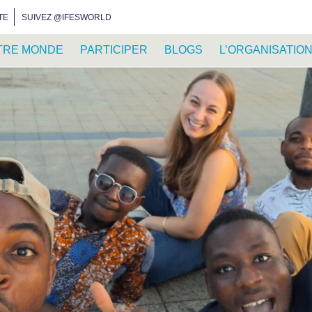
INSTAGRAM
FACEBOOK
YOUTUBE
WHATSAPP
RSS FEED
TE
SUIVEZ @IFESWORLD
TRE MONDE
PARTICIPER
BLOGS
L’ORGANISATIO