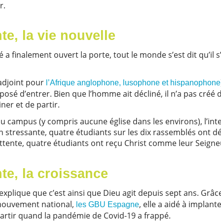
ter.
te, la vie nouvelle
 a finalement ouvert la porte, tout le monde s’est dit qu’il s
 adjoint pour
l’Afrique anglophone, lusophone et hispanophone
oposé d’entrer. Bien que l’homme ait décliné, il n’a pas créé 
er et de partir.
du campus (y compris aucune église dans les environs), l’int
on stressante, quatre étudiants sur les dix rassemblés ont d
 attente, quatre étudiants ont reçu Christ comme leur Seign
nte, la croissance
, explique que c’est ainsi que Dieu agit depuis sept ans. Grâ
mouvement national,
, elle a aidé à implant
les GBU Espagne
partir quand la pandémie de Covid-19 a frappé.