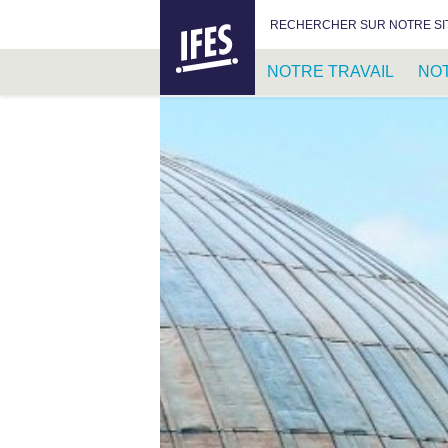
IFES –
RECHERCHER :
RECHERCHER SUR NOTRE SI
INTERNATIONAL
FELLOWSHIP
NOTRE TRAVAIL
NO
OF
EVANGELICAL
PASSER
STUDENTS
AU
CONTENU
PRINCIPAL