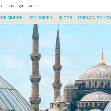
INSTAGRAM
FACEBOOK
YOUTUBE
WHATSAPP
RSS FEED
TE
SUIVEZ @IFESWORLD
TRE MONDE
PARTICIPER
BLOGS
L’ORGANISATIO