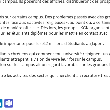
r campus. Ils poseront des affiches, distribueront des pros
mis sur certains campus. Des problèmes passés avec des gr
ntes face aux « activités religieuses », au point où, à certain
 de manière officielle. Dès lors, les groupes KGK organisent 
 sur les étudiants diplômés pour les mettre en contact avec
e importante pour les 3,2 millions d’étudiants au Japon :
diants chrétiens qui commencent l’université rejoignent un
ants attrapent la vision de vivre leur foi sur le campus.
tion sur les campus ait un regard favorable sur les groupes
tre les activités des sectes qui cherchent à « recruter » trè
l
LinkedIn
Teams