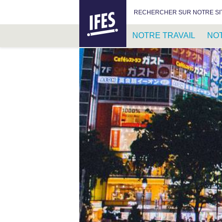
IFES –
RECHERCHER :
RECHERCHER SUR NOTRE SI
INTERNATIONAL
FELLOWSHIP
NOTRE TRAVAIL
NO
OF
EVANGELICAL
PASSER
STUDENTS
AU
CONTENU
PRINCIPAL