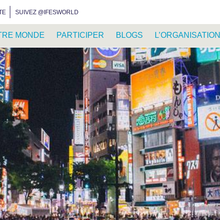
INSTAGRAM
FACEBOOK
YOUTUBE
WHATSAPP
RSS FEED
TE
SUIVEZ @IFESWORLD
TRE MONDE
PARTICIPER
BLOGS
L’ORGANISATIO