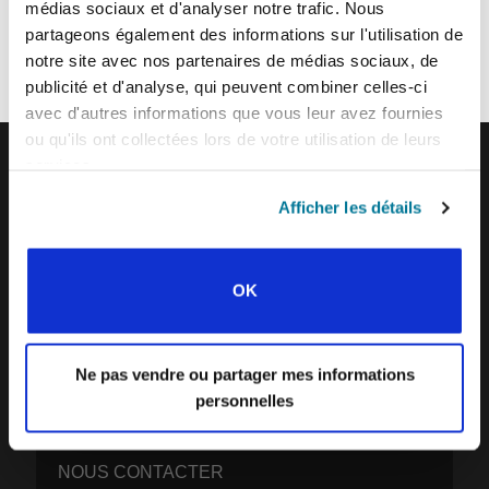
Chaque semaine, l’IFES envoie un court e-mail avec des histoires des
médias sociaux et d'analyser notre trafic. Nous
mouvements étudiants et le ministère de l’IFES dans le monde pour
partageons également des informations sur l'utilisation de
inspirer vos prières.
notre site avec nos partenaires de médias sociaux, de
Nous aimerions vous voir vous joindre à nous !
publicité et d'analyse, qui peuvent combiner celles-ci
avec d'autres informations que vous leur avez fournies
ou qu'ils ont collectées lors de votre utilisation de leurs
services.
IFES · INTERNATIONAL FELLOWSHIP OF
Afficher les détails
EVANGELICAL STUDENTS
NOTRE VISION MONDIALE
OK
NOTRE TRAVAIL
L’HISTOIRE DE L’IFES
Ne pas vendre ou partager mes informations
NOTRE ÉQUIPE MISSIONNAIRE
personnelles
CE QUE NOUS CROYONS
NOUS CONTACTER