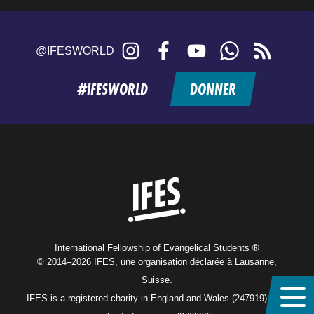
Instagram
Facebook
YouTube
WhatsApp
RSS
@IFESWORLD
feed
#IFESWORLD
DONNER
Home
International Fellowship of Evangelical Students ®
© 2014–2026 IFES, une organisation déclarée à Lausanne,
Suisse.
IFES is a registered charity in England and Wales (247919), and