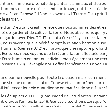
réant une immense diversité de plantes, d’animaux et d’êtres
s hommes de sorte qu’ils soient son image, oui, il les créa de
e ». Et en Genèse 2.15 nous voyons : « L’Eternel Dieu prit l’
t le garder. »
age d’un Dieu tant créatif reflète que nous sommes des êtres f
ité de garder et de cultiver la terre. Nous observons qu’il 
 et garder avec Dieu TOUT ce qui a été créé, y compris la ter
ue, nous savons que le péché rompt la relation harmonieuse d
es humains (Genèse 3.12) et il provoque une rupture profonde
s Écritures, nous voyons que la réconciliation effectuée par
l’être humain en tant qu’individu, mais également une réco
ssiens 1.20). L’évangile nous offre l’espérance au niveau in
 une bonne nouvelle pour toute la création mais, comment p
blique si riche comme celui de Genèse et la compréhension de
l influencer leur vie quotidienne en matière de soin à la cr
 les équipiers du CECE (Comunidad de Estudiantes Cristiano
emble toute l’année. En 2018, Genèse a été choisi. Lorsque l’o
ésenté pour l’évangélisation créative, le projet Genèse est n