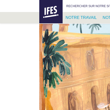
IFES –
RECHERCHER :
RECHERCHER SUR NOTRE SI
INTERNATIONAL
FELLOWSHIP
NOTRE TRAVAIL
NO
OF
EVANGELICAL
PASSER
STUDENTS
AU
CONTENU
PRINCIPAL