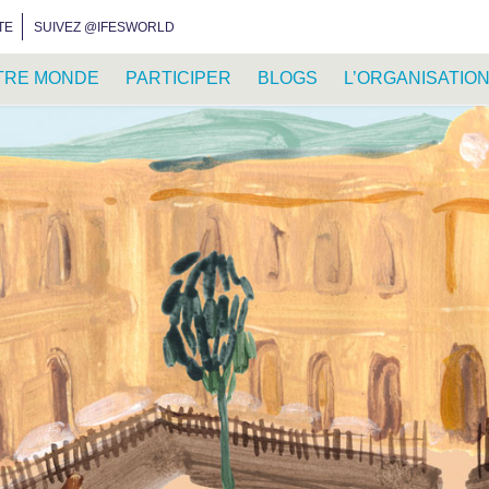
INSTAGRAM
FACEBOOK
YOUTUBE
WHATSAPP
RSS FEED
TE
SUIVEZ @IFESWORLD
TRE MONDE
PARTICIPER
BLOGS
L’ORGANISATIO