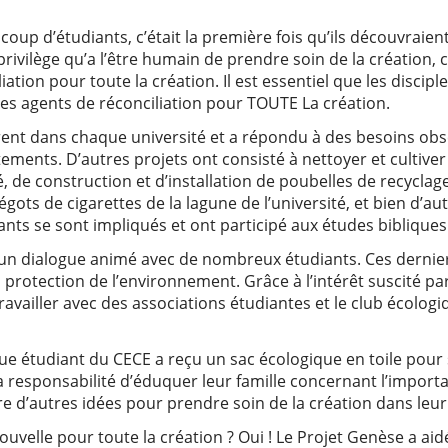
coup d’étudiants, c’était la première fois qu’ils découvraien
e privilège qu’a l’être humain de prendre soin de la création
liation pour toute la création. Il est essentiel que les disc
 des agents de réconciliation pour TOUTE La création.
érent dans chaque université et a répondu à des besoins obse
tements. D’autres projets ont consisté à nettoyer et cultiv
 de construction et d’installation de poubelles de recyclag
ots de cigarettes de la lagune de l’université, et bien d’aut
ants se sont impliqués et ont participé aux études bibliques
t un dialogue animé avec de nombreux étudiants. Ces dernier
protection de l’environnement. Grâce à l’intérêt suscité par
e travailler avec des associations étudiantes et le club écol
que étudiant du CECE a reçu un sac écologique en toile pour 
 responsabilité d’éduquer leur famille concernant l’importan
e d’autres idées pour prendre soin de la création dans leur 
ouvelle pour toute la création ? Oui ! Le Projet Genèse a aid