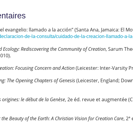
ntaires
 el evangelio: llamado a la acción” (Santa Ana, Jamaica: El 
declaracion-de-la-consulta/cuidado-de-la-creacion-llamado-a-la
d Ecology: Rediscovering the Community of Creation
, Sarum The
010).
reation: Focusing Concern and Action
(Leicester: Inter-Varsity P
ing: The Opening Chapters of Genesis
(Leicester, England; Downer
 origines: le début de la Genèse
, 2e éd. revue et augmentée (Ch
 the Beauty of the Earth: A Christian Vision for Creation Care
, 2ª