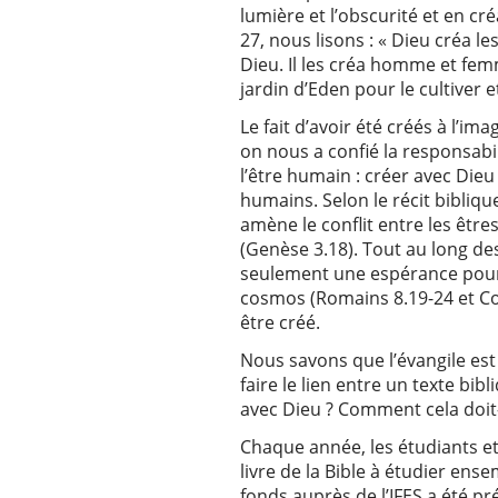
lumière et l’obscurité et en c
27, nous lisons : « Dieu créa le
Dieu. Il les créa homme et femm
jardin d’Eden pour le cultiver e
Le fait d’avoir été créés à l’im
on nous a confié la responsabil
l’être humain : créer avec Dieu
humains. Selon le récit bibliq
amène le conflit entre les êtr
(Genèse 3.18). Tout au long de
seulement une espérance pour 
cosmos (Romains 8.19-24 et Colo
être créé.
Nous savons que l’évangile est
faire le lien entre un texte bi
avec Dieu ? Comment cela doit-i
Chaque année, les étudiants et
livre de la Bible à étudier ens
fonds auprès de l’IFES a été pr