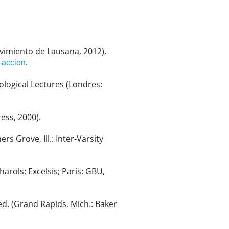
Movimiento de Lausana, 2012),
.
-accion
ological Lectures (Londres:
ress, 2000).
s Grove, Ill.: Inter-Varsity
arols: Excelsis; París: GBU,
 ed. (Grand Rapids, Mich.: Baker