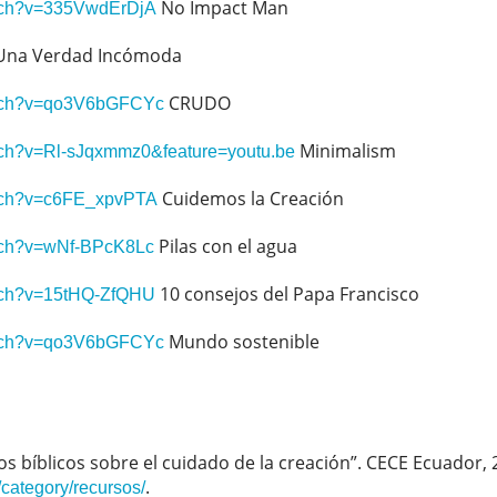
No Impact Man
atch?v=335VwdErDjA
na Verdad Incómoda
CRUDO
atch?v=qo3V6bGFCYc
Minimalism
tch?v=Rl-sJqxmmz0&feature=youtu.be
Cuidemos la Creación
atch?v=c6FE_xpvPTA
Pilas con el agua
atch?v=wNf-BPcK8Lc
10 consejos del Papa Francisco
atch?v=15tHQ-ZfQHU
Mundo sostenible
atch?v=qo3V6bGFCYc
os bíblicos sobre el cuidado de la creación”. CECE Ecuador, 
.
category/recursos/