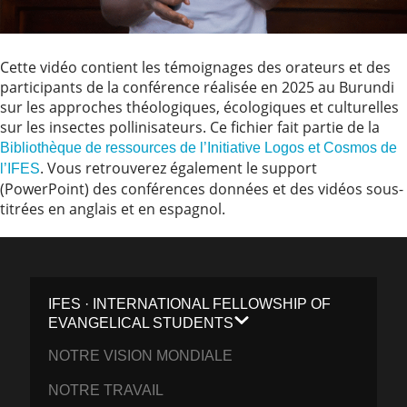
Cette vidéo contient les témoignages des orateurs et des
participants de la conférence réalisée en 2025 au Burundi
sur les approches théologiques, écologiques et culturelles
sur les insectes pollinisateurs. Ce fichier fait partie de la
Bibliothèque de ressources de l’Initiative Logos et Cosmos de
. Vous retrouverez également le support
l’IFES
(PowerPoint) des conférences données et des vidéos sous-
titrées en anglais et en espagnol.
IFES · INTERNATIONAL FELLOWSHIP OF
EVANGELICAL STUDENTS
NOTRE VISION MONDIALE
NOTRE TRAVAIL