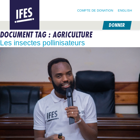
RECHERCHER :
IFES –
RECHERCHER SUR NOTRE SITE
SUIVEZ @IFESWORLD
INTERNATIONAL
COMPTE DE DONATION
ENGLISH
FELLOWSHIP
OF
EVANGELICAL
DONNER
STUDENTS
DOCUMENT TAG :
AGRICULTURE
PASSER
AU
Les insectes pollinisateurs
CONTENU
PRINCIPAL