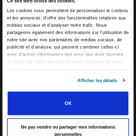
Ce site web utilise des cookies.
EXPLORER LES MOUVEMENTS DE L’IFES
Les cookies nous permettent de personnaliser le contenu
DANS LE MONDE
et les annonces, d'offrir des fonctionnalités relatives aux
AMÉRIQUE DU NORD
médias sociaux et d'analyser notre trafic. Nous
partageons également des informations sur l'utilisation de
CARAÏBE
notre site avec nos partenaires de médias sociaux, de
AMÉRIQUE LATINE
publicité et d'analyse, qui peuvent combiner celles-ci
avec d'autres informations que vous leur avez fournies
EUROPE
ou qu'ils ont collectées lors de votre utilisation de leurs
MENA – MOYEN ORIENT ET DE L’AFRIQUE
services.
DU NORD
Afficher les détails
AFRIQUE FRANCOPHONE
EPSA – AFRIQUE ANGLOPHONE ET
OK
LUSOPHONE
EURASIE
Ne pas vendre ou partager mes informations
ASIE DU SUD
personnelles