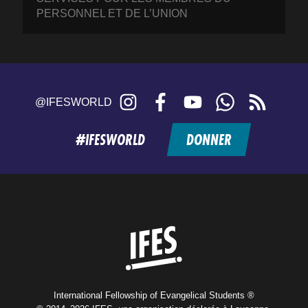
PERSONNEL ET DE L’UNION
Instagram
Facebook
YouTube
WhatsApp
RSS
@IFESWORLD
feed
#IFESWORLD
DONNER
Home
International Fellowship of Evangelical Students ®