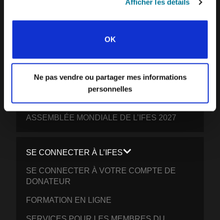
Afficher les détails
PARTICIPER
OK
VOTRE DON: PERMETTRE AUX ETUDIANTS
DU MONDE ENTIER DE CROÎTRE EN
CHRIST
Ne pas vendre ou partager mes informations
PRIEZ POUR L’UNIVERSITÉ
personnelles
JOURNÉE MONDIALE DE L’ÉTUDIANT
ASSEMBLÉE MONDIALE DE L’IFES 2027
SE CONNECTER À L’IFES
SE CONNECTER À VOTRE COMPTE DE
DONATEUR
FORMATION EN LIGNE
SERVICES POUR LES MEMBRES DU