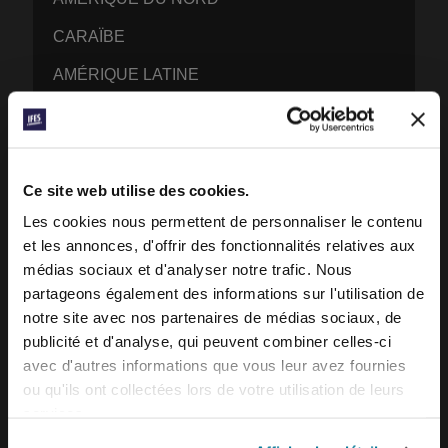
CARAÏBE
AMÉRIQUE LATINE
EUROPE
MENA – MOYEN ORIENT ET DE L’AFRIQUE
DU NORD
Ce site web utilise des cookies.
AFRIQUE FRANCOPHONE
Les cookies nous permettent de personnaliser le contenu
et les annonces, d'offrir des fonctionnalités relatives aux
EPSA – AFRIQUE ANGLOPHONE ET
médias sociaux et d'analyser notre trafic. Nous
LUSOPHONE
partageons également des informations sur l'utilisation de
EURASIE
notre site avec nos partenaires de médias sociaux, de
publicité et d'analyse, qui peuvent combiner celles-ci
ASIE DU SUD
avec d'autres informations que vous leur avez fournies
ASIE DE L’EST
ou qu'ils ont collectées lors de votre utilisation de leurs
services.
PACIFIQUE SUD