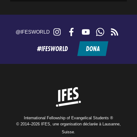
Instagram
Facebook
YouTube
WhatsApp
RSS
@IFESWORLD
feed
#IFESWORLD
DONA
Home
International Fellowship of Evangelical Students ®
© 2014–2026 IFES, une organisation déclarée à Lausanne,
Suisse.