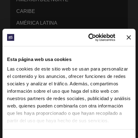
CARIBE
AMÉRICA LATINA
EUROPA
MENA – ORIENTE MEDIO Y ÁFRICA DEL
NORTE
Esta página web usa cookies
ÁFRICA FRANCÓFONA
Las cookies de este sitio web se usan para personalizar
el contenido y los anuncios, ofrecer funciones de redes
EPSA – ÁFRICA ANGLÓFONA Y LUSÓFONA
sociales y analizar el tráfico. Además, compartimos
EURASIA
información sobre el uso que haga del sitio web con
nuestros partners de redes sociales, publicidad y análisis
ASIA DEL SUR
web, quienes pueden combinarla con otra información
ASIA DEL ESTE
que les haya proporcionado o que hayan recopilado a
partir del uso que haya hecho de sus servicios.
PACÍFICO SUR