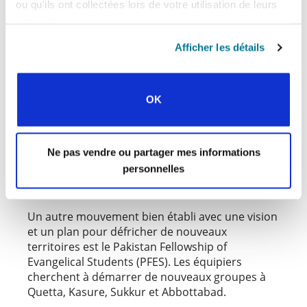
ce jour-là ! ».
ou qu'ils ont collectées lors de votre utilisation de leurs
services.
Matthew a poursuivi la conversation avec ses
Afficher les détails
amis en explorant l’Évangile de Luc. Récemment,
il a participé à la formation pour leaders
étudiants du CECE (EFE), et a hâte de
OK
commencer le nouveau semestre. Le territoire
de Portoviejo a été défriché et ensemencé, et il
porte déjà des fruits.
Ne pas vendre ou partager mes informations
personnelles
DES PAS FRANCHIS AU PAKISTAN
Un autre mouvement bien établi avec une vision
et un plan pour défricher de nouveaux
territoires est le Pakistan Fellowship of
Evangelical Students (PFES). Les équipiers
cherchent à démarrer de nouveaux groupes à
Quetta, Kasure, Sukkur et Abbottabad.