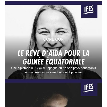
CONEXIÓN
LE RÊVE D’AIDA POUR LA
GUINÉE ÉQUATORIALE
Une diplômée du GBU d’Espagne quitte son pays pour établir
un nouveau mouvement étudiant pionnier