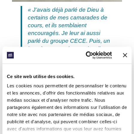
« J’avais déjà parlé de Dieu à
certains de mes camarades de
cours, et ils semblaient
encouragés. Je leur ai aussi
parlé du groupe CECE. Puis, un
jour, à ma grande surprise, ils
sont venus à une réunion. Et là
pendant l’étude, lors d’une
question de mise en pratique sur
Ce site web utilise des cookies.
1 Corinthiens, ils ont été invités à
Les cookies nous permettent de personnaliser le contenu
accepter le Christ. Et ils ont
et les annonces, d'offrir des fonctionnalités relatives aux
accepté ! Je les ai alors invités
médias sociaux et d'analyser notre trafic. Nous
chez moi et on a fêté ça en
partageons également des informations sur l'utilisation de
mangeant de la glace. Après des
notre site avec nos partenaires de médias sociaux, de
mois à avoir essayé de les
publicité et d'analyse, qui peuvent combiner celles-ci
amener à Christ, ça s’est passé
avec d'autres informations que vous leur avez fournies