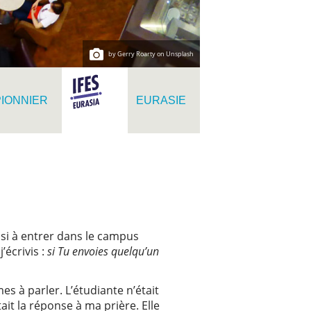
by Gerry Roarty on Unsplash
PIONNIER
EURASIE
ussi à entrer dans le campus
’écrivis :
si Tu envoies quelqu’un
s à parler. L’étudiante n’était
tait la réponse à ma prière. Elle