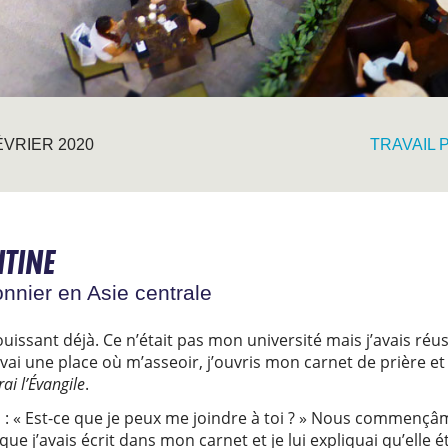
ÉVRIER 2020
TRAVAIL 
NTINE
onnier en Asie centrale
jouissant déjà. Ce n’était pas mon université mais j’avais ré
vai une place où m’asseoir, j’ouvris mon carnet de prière et j
rai l’Évangile
.
 : « Est-ce que je peux me joindre à toi ? » Nous commençâme
que j’avais écrit dans mon carnet et je lui expliquai qu’elle é