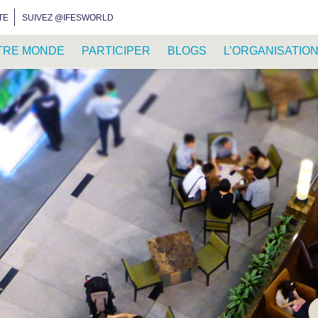
INSTAGRAM
FACEBOOK
YOUTUBE
WHATSAPP
RSS FEED
TE
SUIVEZ @IFESWORLD
TRE MONDE
PARTICIPER
BLOGS
L’ORGANISATIO