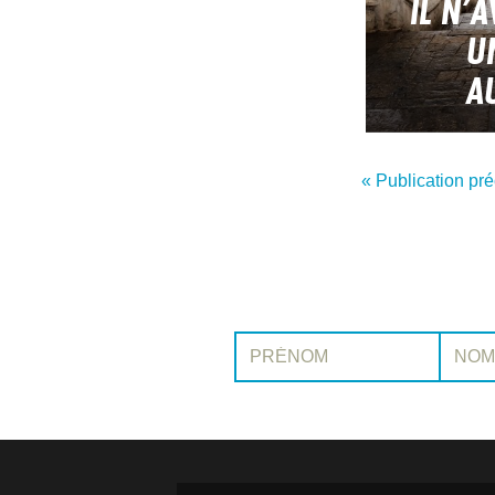
IL N’
U
A
« Publication pr
Prénom:
Nom: