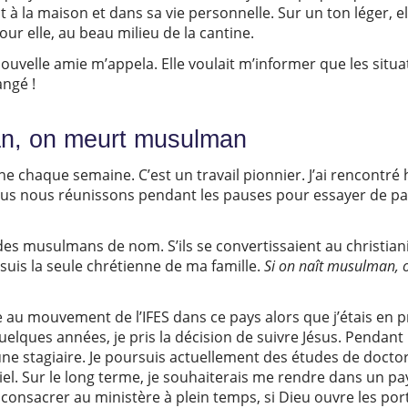
it à la maison et dans sa vie personnelle. Sur un ton léger, ell
our elle, au beau milieu de la cantine.
uvelle amie m’appela. Elle voulait m’informer que les situat
ngé !
an, on meurt musulman
ne chaque semaine. C’est un travail pionnier. J’ai rencontré
us nous réunissons pendant les pauses pour essayer de part
es musulmans de nom. S’ils se convertissaient au christiani
suis la seule chrétienne de ma famille.
Si on naît musulman, 
ce au mouvement de l’IFES dans ce pays alors que j’étais en
uelques années, je pris la décision de suivre Jésus. Pendant
une stagiaire. Je poursuis actuellement des études de docto
el. Sur le long terme, je souhaiterais me rendre dans un pay
consacrer au ministère à plein temps, si Dieu ouvre les por