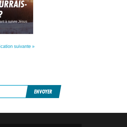
OURRAIS-
?
ant à suivre Jésus
ication suivante »
ENVOYER