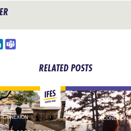
IER
l
LinkedIn
Teams
RELATED POSTS
CONEXIÓN
CONEXIÓN