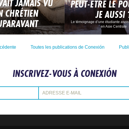
AVAIT JAMAIS VU
PEUT-ÊTRE LE P
N CHRÉTIEN
JE AUSSI 
UPARAVANT
Le témoignage d’une étudiante aspir
en Asie Centrale
écédente
Toutes les publications de Conexión
Publ
INSCRIVEZ-VOUS À CONEXIÓN
Adresse e-mail: