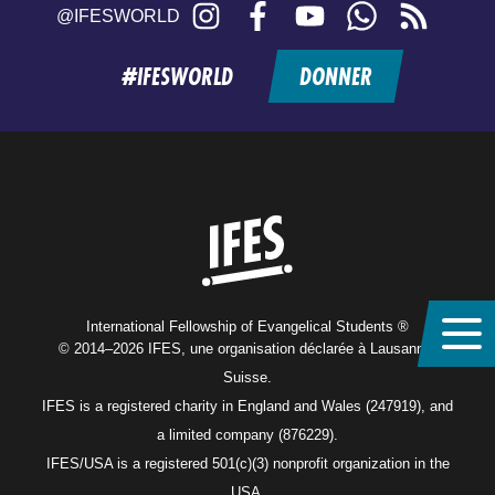
Instagram
Facebook
YouTube
WhatsApp
RSS
@IFESWORLD
feed
#IFESWORLD
DONNER
Home
International Fellowship of Evangelical Students ®
© 2014–2026 IFES, une organisation déclarée à Lausanne,
Suisse.
IFES is a registered charity in England and Wales (247919), and
a limited company (876229).
IFES/USA is a registered 501(c)(3) nonprofit organization in the
USA.