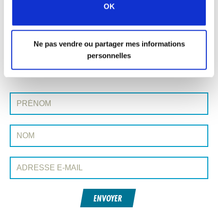
« Publication précédente
OK
Toutes les publications de Conexión
Ne pas vendre ou partager mes informations
Publication suivante »
personnelles
INSCRIVEZ-VOUS À CONEXIÓN
Prénom:
Nom:
Adresse e-mail:
ENVOYER