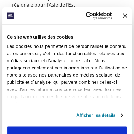
régionale pour l’Asie de l’Est
Annette Arulrajah, de Malaisie, a été nommée
Secrétaire régionale de l’IFES pour l’Asie de l’Est en
août 2017. Elle a servi au sein de l’équipe régionale
de l’IFES au cours des six dernières années, avant
Ce site web utilise des cookies.
quoi elle dirigeait le mouvement étudiant de
Les cookies nous permettent de personnaliser le contenu
Malaisie. En tant que leader, Annette met tout son
et les annonces, d'offrir des fonctionnalités relatives aux
cœur au service des autres et elle a une profonde
médias sociaux et d'analyser notre trafic. Nous
appréciation pour la façon dont Dieu œuvre à
partageons également des informations sur l'utilisation de
travers ses faiblesses ; elle nourrit la vision de le voir
notre site avec nos partenaires de médias sociaux, de
poursuivre son travail d’édification dans la vie des
publicité et d'analyse, qui peuvent combiner celles-ci
étudiants de la région.
avec d'autres informations que vous leur avez fournies
Daniel Bourdanné
, Secrétaire général de l’IFES
ou qu'ils ont collectées lors de votre utilisation de leurs
services.
Facebook
WhatsApp
Email
LinkedIn
Teams
Partager:
Afficher les détails