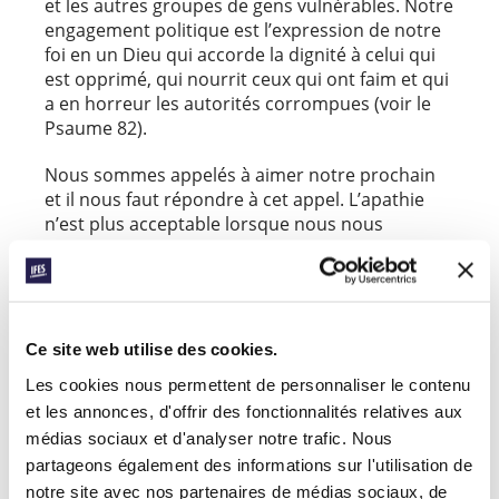
et les autres groupes de gens vulnérables. Notre
engagement politique est l’expression de notre
foi en un Dieu qui accorde la dignité à celui qui
est opprimé, qui nourrit ceux qui ont faim et qui
a en horreur les autorités corrompues (voir le
Psaume 82).
Nous sommes appelés à aimer notre prochain
et il nous faut répondre à cet appel. L’apathie
n’est plus acceptable lorsque nous nous
trouvons devant le besoin politique de travailler
à l’établissement de la paix dans nos cités
(Jérémie 29.7).
Nous voulons être présents dans les espaces où
Ce site web utilise des cookies.
les décisions sont prises, où il y a un climat de
Les cookies nous permettent de personnaliser le contenu
dialogue, de coexistence et de soutien mutuel. Il
et les annonces, d'offrir des fonctionnalités relatives aux
est important d’être informés, de nous
médias sociaux et d'analyser notre trafic. Nous
impliquer dans les affaires publiques et de
protéger les endroits d’échange où la discussion
partageons également des informations sur l'utilisation de
peut avoir lieu, tels que les milieux académiques.
notre site avec nos partenaires de médias sociaux, de