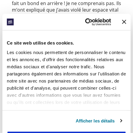
fait un bond en arrière ! Je ne comprenais pas. Ils
m’ont expliqué que j’avais violé leur espace vital
en me tenant trop près d’eux. J’étais sous le
choc !
Le fait d’être ETC et étudiant présente
certainement des défis, mais cela a aussi de
Ce site web utilise des cookies.
nombreux avantages. En tant qu’ETC, j’ai de la
Les cookies nous permettent de personnaliser le contenu
facilité à entrer en contact avec les personnes
et les annonces, d'offrir des fonctionnalités relatives aux
d’autres cultures. J’adore travailler avec les
médias sociaux et d'analyser notre trafic. Nous
étudiants internationaux à l’université. J’aime
partageons également des informations sur l'utilisation de
essayer de comprendre leur culture et leur
notre site avec nos partenaires de médias sociaux, de
arrière-plan. Par le biais de l’Église et de mon
publicité et d'analyse, qui peuvent combiner celles-ci
groupe local de l’IFES, j’ai eu le privilège d’ouvrir
la Bible avec des étudiants internationaux et
avec d'autres informations que vous leur avez fournies
d’en voir certains venir au Seigneur.
ou qu'ils ont collectées lors de votre utilisation de leurs
services.
Ces années universitaires ont été (et sont
toujours) parmi les plus difficiles de ma vie. Je
Afficher les détails
suis encore en train d’essayer d’accepter de
vivre dans un pays qui, d’après mon passeport