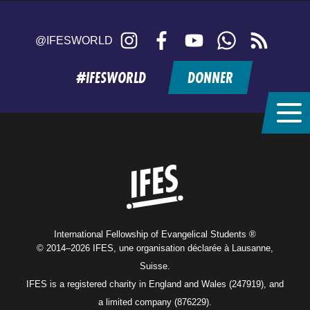
Instagram
Facebook
YouTube
WhatsApp
RSS
@IFESWORLD
feed
#IFESWORLD
DONNER
Home
International Fellowship of Evangelical Students ®
© 2014–2026 IFES, une organisation déclarée à Lausanne,
Suisse.
IFES is a registered charity in England and Wales (247919), and
a limited company (876229).