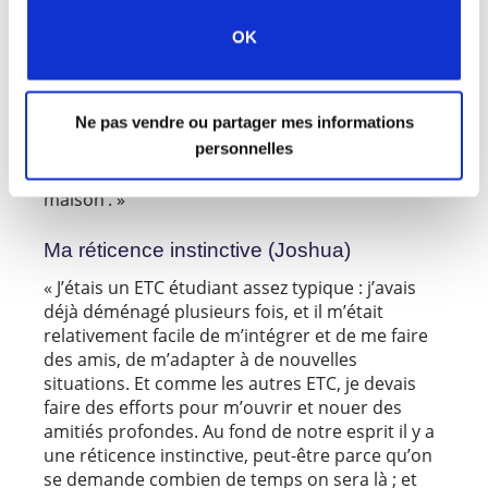
est mon pays d’origine, mais dans lequel je ne
OK
me sens pas vraiment à ma place.
L’université a également été un endroit où j’ai
grandi spirituellement. J’ai appris quelle était
Ne pas vendre ou partager mes informations
mon identité à travers l’Évangile du Christ.
personnelles
Aujourd’hui, en tant qu’étudiant, mon Église est
ma famille et c’est l’endroit où je me sens ‘à la
maison’. »
Ma réticence instinctive (Joshua)
« J’étais un ETC étudiant assez typique : j’avais
déjà déménagé plusieurs fois, et il m’était
relativement facile de m’intégrer et de me faire
des amis, de m’adapter à de nouvelles
situations. Et comme les autres ETC, je devais
faire des efforts pour m’ouvrir et nouer des
amitiés profondes. Au fond de notre esprit il y a
une réticence instinctive, peut-être parce qu’on
se demande combien de temps on sera là ; et