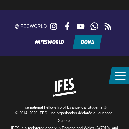
Instagram
Facebook
YouTube
WhatsApp
RSS
@IFESWORLD
feed
#IFESWORLD
DONA
Home
International Fellowship of Evangelical Students ®
© 2014–2026 IFES, une organisation déclarée à Lausanne,
Suisse.
IFES is a registered charity in England and Wales (247919), and