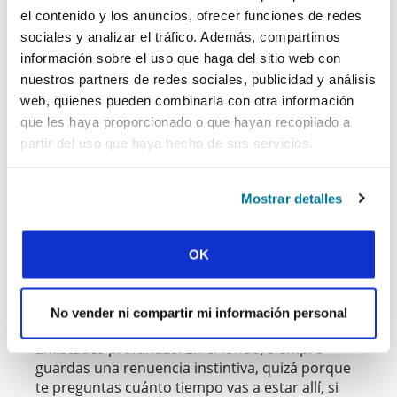
que adaptarme a vivir en el lugar de donde soy
el contenido y los anuncios, ofrecer funciones de redes
según mi pasaporte, pero donde siento que no
sociales y analizar el tráfico. Además, compartimos
encajo del todo.
información sobre el uso que haga del sitio web con
nuestros partners de redes sociales, publicidad y análisis
La universidad también ha sido un lugar de
crecimiento espiritual. He aprendido sobre la
web, quienes pueden combinarla con otra información
identidad que tengo en el evangelio de Cristo.
que les haya proporcionado o que hayan recopilado a
Como estudiante, mi iglesia es mi familia y el
partir del uso que haya hecho de sus servicios.
lugar al que llamo hogar.
Mostrar detalles
Mi renuencia instintiva (Joshua)
«Era más o menos el típico estudiante TCK. Me
había mudado hacía unos años y me pareció
OK
relativamente fácil asentarme y encontrar
amigos, así como adaptarme a situaciones
nuevas. Igual que otros TCK, tuve que
No vender ni compartir mi información personal
esforzarme para abrirme y desarrollar
amistades profundas. En el fondo, siempre
guardas una renuencia instintiva, quizá porque
te preguntas cuánto tiempo vas a estar allí, si