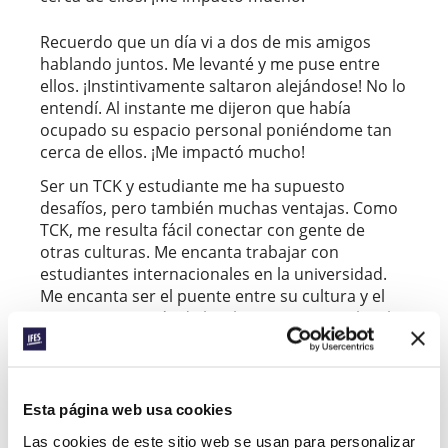
Recuerdo que un día vi a dos de mis amigos
hablando juntos. Me levanté y me puse entre
ellos. ¡Instintivamente saltaron alejándose! No lo
entendí. Al instante me dijeron que había
ocupado su espacio personal poniéndome tan
cerca de ellos. ¡Me impactó mucho!
Ser un TCK y estudiante me ha supuesto
desafíos, pero también muchas ventajas. Como
TCK, me resulta fácil conectar con gente de
otras culturas. Me encanta trabajar con
estudiantes internacionales en la universidad.
Me encanta ser el puente entre su cultura y el
contexto. A través de la iglesia y mi grupo local
de IFES, he tenido el privilegio de abrir la Biblia
con estudiantes internacionales y ver cómo
algunos han conocido al Señor.
Esta página web usa cookies
La universidad ha sido (y sigue siendo) uno de
los períodos más duros de mi vida. Aún tengo
Las cookies de este sitio web se usan para personalizar