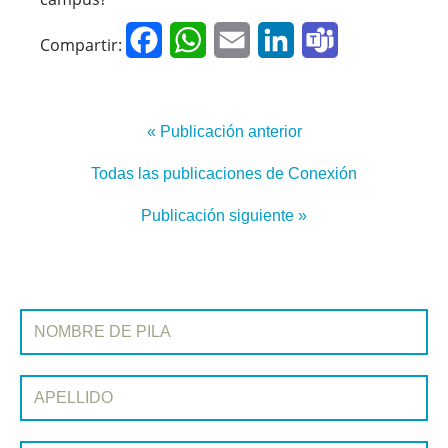
Facebook
WhatsApp
Email
LinkedIn
Teams
Compartir:
« Publicación anterior
Todas las publicaciones de Conexión
Publicación siguiente »
REGÍSTRATE EN CONEXIÓN
Nombre de pila:
Apellido: