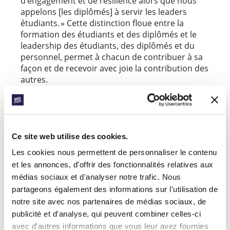
d’engagement et de résilience alors que nous
appelons [les diplômés] à servir les leaders
étudiants. » Cette distinction floue entre la
formation des étudiants et des diplômés et le
leadership des étudiants, des diplômés et du
personnel, permet à chacun de contribuer à sa
façon et de recevoir avec joie la contribution des
autres.
Le ministère parmi les diplômés en
Amérique latine : Tisser la trame
Ce site web utilise des cookies.
Blas Lopez commença récemment son rôle de
Coordinateur des diplômés en Amérique latine.
Les cookies nous permettent de personnaliser le contenu
Il nous explique que « 70% des mouvements de
et les annonces, d'offrir des fonctionnalités relatives aux
l’Amérique latine ont travaillé avec les diplômés,
médias sociaux et d'analyser notre trafic. Nous
mais 80% de ceux-ci comptent moins de trois
partageons également des informations sur l'utilisation de
groupes. » Blas explique que, le plus souvent,
notre site avec nos partenaires de médias sociaux, de
« les diplômés se réunissent pour prier, étudier
publicité et d'analyse, qui peuvent combiner celles-ci
la Bible et rester connectés. » Son ambition est
avec d'autres informations que vous leur avez fournies
« de voir si nous pouvons les aider et s’ils