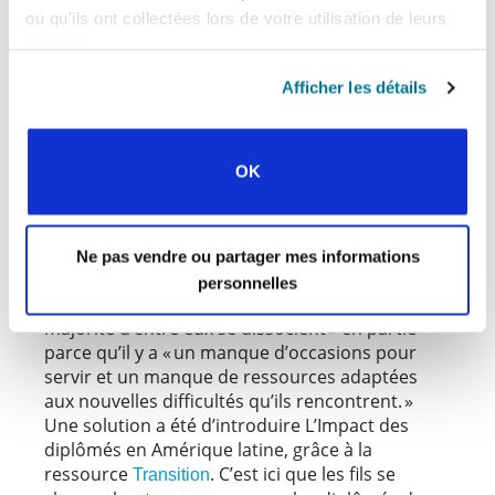
ou qu'ils ont collectées lors de votre utilisation de leurs
peuvent nous aider. Je les rencontre
services.
régulièrement pour en discuter. Le problème,
c’est qu’ici, à part les dons financiers, nous
Afficher les détails
n’avons pas les canaux et les précédents [qui
nous faciliteraient la tâche]. »
Blas partage qu’en Amérique latine, « les
OK
étudiants sont généralement très
reconnaissants envers le mouvement et ils
donnent beaucoup de leur temps, [ainsi que] le
peu d’argent qu’ils ont, pour faire avancer le
Ne pas vendre ou partager mes informations
ministère alors que leur foi est fortifiée.
personnelles
Cependant, lorsqu’ils reçoivent leur diplôme, la
majorité d’entre eux se dissocient » en partie
parce qu’il y a « un manque d’occasions pour
servir et un manque de ressources adaptées
aux nouvelles difficultés qu’ils rencontrent. »
Une solution a été d’introduire L’Impact des
diplômés en Amérique latine, grâce à la
ressource
. C’est ici que les fils se
Transition