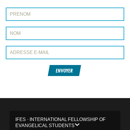
INSCRIVEZ-VOUS À CONEXIÓN
Prénom:
Nom:
Adresse e-mail:
ENVOYER
IFES · INTERNATIONAL FELLOWSHIP OF
EVANGELICAL STUDENTS