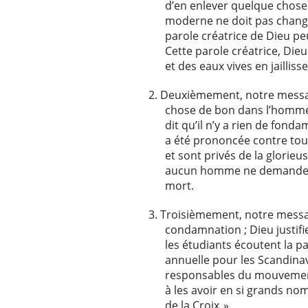
d’en enlever quelque chos
moderne ne doit pas chang
parole créatrice de Dieu peu
Cette parole créatrice, Die
et des eaux vives en jailliss
Deuxièmement, notre mess
chose de bon dans l’homme,
dit qu’il n’y a rien de fo
a été prononcée contre tous
et sont privés de la glorie
aucun homme ne demandera d
mort.
Troisièmement, notre messa
condamnation ; Dieu justifie
les étudiants écoutent la p
annuelle pour les Scandinav
responsables du mouvement 
à les avoir en si grands n
de la Croix. »