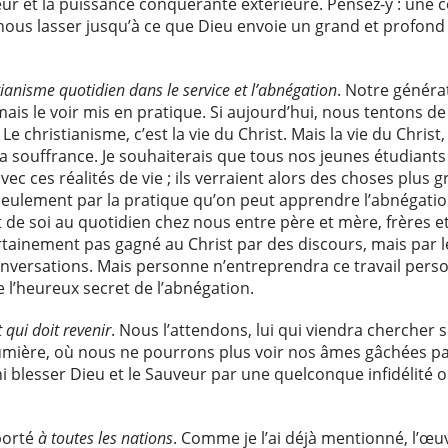
eur et la puissance conquérante extérieure. Pensez-y : un
 nous lasser jusqu’à ce que Dieu envoie un grand et profond
tianisme quotidien dans le service et l’abnégation
. Notre généra
ais le voir mis en pratique. Si aujourd’hui, nous tentons de
 christianisme, c’est la vie du Christ. Mais la vie du Christ, c
t la souffrance. Je souhaiterais que tous nos jeunes étudiants
 ces réalités de vie ; ils verraient alors des choses plus g
 seulement par la pratique qu’on peut apprendre l’abnégati
 de soi au quotidien chez nous entre père et mère, frères et
ainement pas gagné au Christ par des discours, mais par le t
onversations. Mais personne n’entreprendra ce travail perso
l’heureux secret de l’abnégation.
t qui doit revenir
. Nous l’attendons, lui qui viendra cherche
lumière, où nous ne pourrons plus voir nos âmes gâchées par 
i blesser Dieu et le Sauveur par une quelconque infidélité
porté
à toutes les nations
. Comme je l’ai déjà mentionné, l’œu