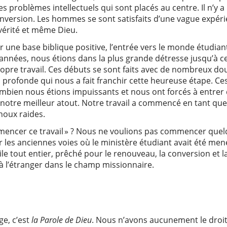
les problèmes intellectuels qui sont placés au centre. Il n’y a
nversion. Les hommes se sont satisfaits d’une vague expérie
 la vérité et même Dieu.
 une base biblique positive, l’entrée vers le monde étudia
années, nous étions dans la plus grande détresse jusqu’à c
re travail. Ces débuts se sont faits avec de nombreux doutes
 profonde qui nous a fait franchir cette heureuse étape. C
combien nous étions impuissants et nous ont forcés à entrer 
notre meilleur atout. Notre travail a commencé en tant que t
enoux raides.
encer ce travail » ? Nous ne voulions pas commencer quel
les anciennes voies où le ministère étudiant avait été men
le tout entier, prêché pour le renouveau, la conversion et la
 à l’étranger dans le champ missionnaire.
e, c’est
la Parole de Dieu
. Nous n’avons aucunement le droit