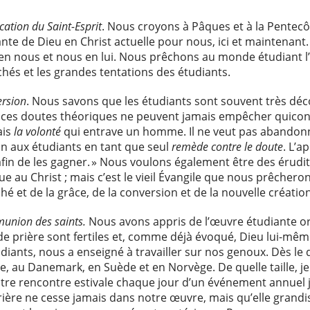
cation du Saint-Esprit
. Nous croyons à Pâques et à la Pentecôt
ante de Dieu en Christ actuelle pour nous, ici et maintenant.
it en nous et nous en lui. Nous prêchons au monde étudiant 
échés et les grandes tentations des étudiants.
ersion
. Nous savons que les étudiants sont souvent très déc
is ces doutes théoriques ne peuvent jamais empêcher quicon
ais
la volonté
qui entrave un homme. Il ne veut pas abandonn
n aux étudiants en tant que seul
remède contre le doute
. L’a
 afin de les gagner. » Nous voulons également être des érudit
au Christ ; mais c’est le vieil Évangile que nous prêcheron
ché et de la grâce, de la conversion et de la nouvelle créatio
union des saints.
Nous avons appris de l’œuvre étudiante ori
 de prière sont fertiles et, comme déjà évoqué, Dieu lui-
iants, nous a enseigné à travailler sur nos genoux. Dès le d
de, au Danemark, en Suède et en Norvège. De quelle taille, j
otre rencontre estivale chaque jour d’un événement annuel j
ère ne cesse jamais dans notre œuvre, mais qu’elle grandi