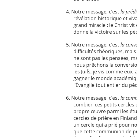
Notre message, c’est
la prédi
révélation historique et viv
grand miracle : le Christ v
donne la victoire sur les p
Notre message, c’est
la conv
difficultés théoriques, ma
ne sont pas les pensées, m
nous prêchons la conversio
les Juifs, je vis comme eux,
gagner le monde académique 
l’Évangile tout entier du pé
Notre message, c’est
la comm
combien ces petits cercles
propre œuvre parmi les étud
cercles de prière en Finlan
un cercle qui a prié pour n
que cette communion de pri