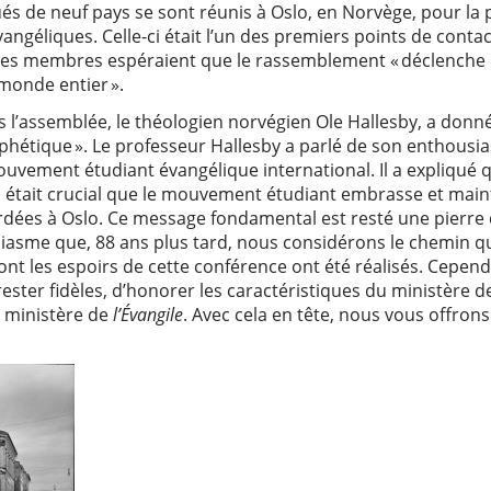
és de neuf pays se sont réunis à Oslo, en Norvège, pour l
angéliques. Celle-ci était l’un des premiers points de conta
es membres espéraient que le rassemblement « déclenche 
 monde entier ».
 l’assemblée, le théologien norvégien Ole Hallesby, a donné
hétique ». Le professeur Hallesby a parlé de son enthousia
ouvement étudiant évangélique international. Il a expliqué q
il était crucial que le mouvement étudiant embrasse et mai
rdées à Oslo. Ce message fondamental est resté une pierre 
siasme que, 88 ans plus tard, nous considérons le chemin 
ont les espoirs de cette conférence ont été réalisés. Cepend
ster fidèles, d’honorer les caractéristiques du ministère de
u ministère de
l’Évangile
. Avec cela en tête, nous vous offro