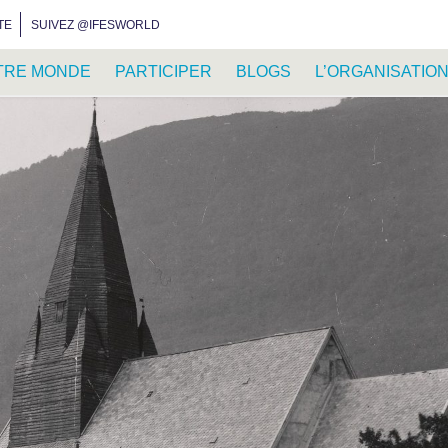
INSTAGRAM
FACEBOOK
YOUTUBE
WHATSAPP
RSS FEED
TE
SUIVEZ @IFESWORLD
TRE MONDE
PARTICIPER
BLOGS
L’ORGANISATIO