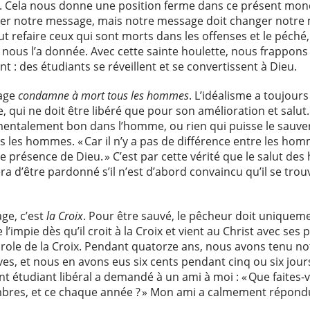
e. Cela nous donne une position ferme dans ce présent mo
er notre message, mais notre message doit changer notre
t refaire ceux qui sont morts dans les offenses et le péché, 
u nous l’a donnée. Avec cette sainte houlette, nous frappons 
ent : des étudiants se réveillent et se convertissent à Dieu.
age
condamne à mort tous les hommes
.
L’idéalisme a toujour
 qui ne doit être libéré que pour son amélioration et salu
ndamentalement bon dans l’homme, ou rien qui puisse le sau
 les hommes. « Car il n’y a pas de différence entre les hom
use présence de Dieu. » C’est par cette vérité que le salut 
’être pardonné s’il n’est d’abord convaincu qu’il se tro
ge, c’est
la Croix
. Pour être sauvé, le pêcheur doit uniquem
 l’impie dès qu’il croit à la Croix et vient au Christ avec s
arole de la Croix. Pendant quatorze ans, nous avons tenu n
es, et nous en avons eus six cents pendant cinq ou six jours
étudiant libéral a demandé à un ami à moi : « Que faites-v
ombres, et ce chaque année ? » Mon ami a calmement répondu