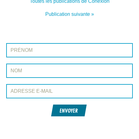
Toutes les publications de Conexión
Publication suivante »
INSCRIVEZ-VOUS À CONEXIÓN
Prénom:
Nom:
Adresse e-mail:
ENVOYER