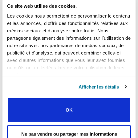
Ce site web utilise des cookies.
En fin de compte, le CECE encourage le dialogue
constructif parce qu’il croit que cela glorifie
Les cookies nous permettent de personnaliser le contenu
Dieu. Andrea Utreras, membre du personnel,
et les annonces, d'offrir des fonctionnalités relatives aux
affirme que la construction de ponts permet aux
médias sociaux et d'analyser notre trafic. Nous
étudiants d’avoir une vue d’ensemble.
partageons également des informations sur l'utilisation de
notre site avec nos partenaires de médias sociaux, de
« Jésus appelle chaque tribu, chaque
publicité et d'analyse, qui peuvent combiner celles-ci
langue et chaque nation. Il appelle tout
avec d'autres informations que vous leur avez fournies
le monde. Et nous devons être unis en
ou qu'ils ont collectées lors de votre utilisation de leurs
lui. Nous sommes également appelés à
services.
aimer les personnes, cela veut dire,
Afficher les détails
aimer ceux qui sont différents. Les
aimer comme une personne à part
entière, et pas seulement parce qu’ils
OK
partagent notre foi. »
Alors qu’ils encouragent les étudiants à
Ne pas vendre ou partager mes informations
participer intelligemment, Andrea dit toujours