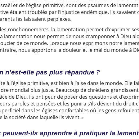
Israël et de l’église primitive, sont des psaumes de lamentati
itive étaient troublés par l’injustice endémique. Ils savaient 
arents les laissaient perplexes.
et des ronchonnements, la lamentation permet d’exprimer se
 la lamentation nous permet de nous cramponner à Dieu al
e soucier de ce monde. Lorsque nous exprimons notre lament
ontraire, nous apportons la douleur et le mal du monde à D
on n’est-elle pas plus répandue ?
e à l’église primitive, est bien à l’aise dans le monde. Elle f
rdre mondial plus juste. Beaucoup de chrétiens grandissent
âce de Dieu, ils ont peur de poser des questions et d’exprime
eurs paroles et pensées et les punira s’ils dévient du droit
perficiel dans les églises confortables où les gens refoulen
 la société dans laquelle ils vivent. »
 peuvent-ils apprendre à
pratiquer la lament