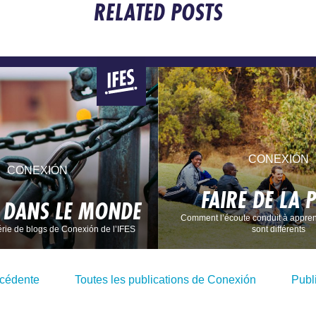
RELATED POSTS
CONEXIÓN
CONEXIÓN
FAIRE DE LA 
E DANS LE MONDE
Comment l’écoute conduit à appren
rie de blogs de Conexión de l’IFES
sont différents
écédente
Toutes les publications de Conexión
Publ