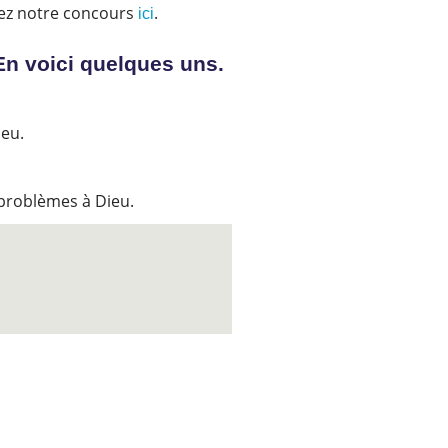
rez notre concours
.
ici
En voici quelques uns.
.
ieu.
s problèmes à Dieu.