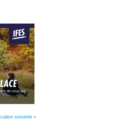
PLACE
dre de ceux qui
ication suivante »