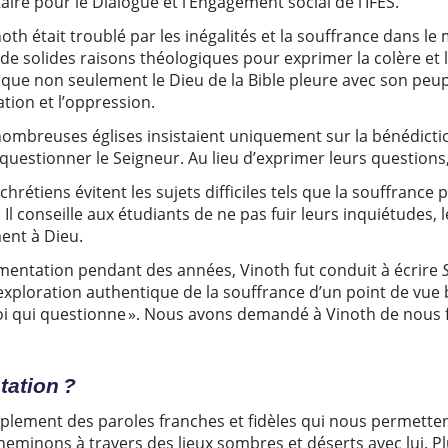
ire pour le Dialogue et l’Engagement social de l’IFES.
 était troublé par les inégalités et la souffrance dans le mon
it de solides raisons théologiques pour exprimer la colère et 
it que non seulement le Dieu de la Bible pleure avec son peu
tation et l’oppression.
nombreuses églises insistaient uniquement sur la bénédict
questionner le Seigneur. Au lieu d’exprimer leurs questions, 
rétiens évitent les sujets difficiles tels que la souffrance
 Il conseille aux étudiants de ne pas fuir leurs inquiétudes, 
ent à Dieu.
amentation pendant des années, Vinoth fut conduit à écrire
exploration authentique de la souffrance d’un point de vue 
oi qui questionne ». Nous avons demandé à Vinoth de nous fa
tation ?
implement des paroles franches et fidèles qui nous permette
minons à travers des lieux sombres et déserts avec lui. Pl