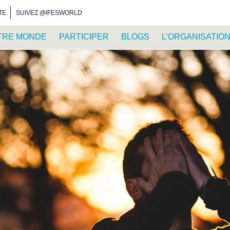
INSTAGRAM
FACEBOOK
YOUTUBE
WHATSAPP
RSS FEED
TE
SUIVEZ @IFESWORLD
TRE MONDE
PARTICIPER
BLOGS
L’ORGANISATIO