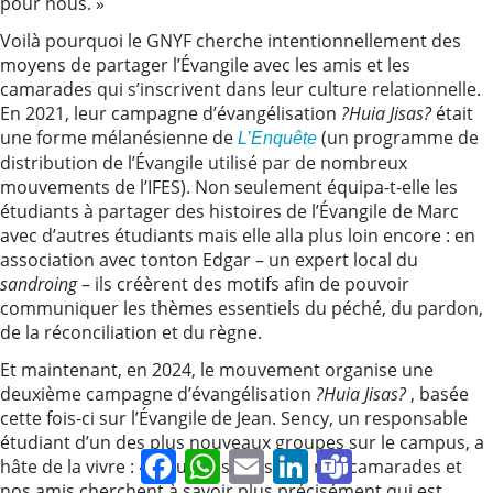
pour nous. »
Voilà pourquoi le GNYF cherche intentionnellement des
moyens de partager l’Évangile avec les amis et les
camarades qui s’inscrivent dans leur culture relationnelle.
En 2021, leur campagne d’évangélisation
?Huia Jisas?
était
une forme mélanésienne de
(un programme de
L’Enquête
distribution de l’Évangile utilisé par de nombreux
mouvements de l’IFES). Non seulement équipa-t-elle les
étudiants à partager des histoires de l’Évangile de Marc
avec d’autres étudiants mais elle alla plus loin encore : en
association avec tonton Edgar – un expert local du
sandroing
– ils créèrent des motifs afin de pouvoir
communiquer les thèmes essentiels du péché, du pardon,
de la réconciliation et du règne.
Et maintenant, en 2024, le mouvement organise une
deuxième campagne d’évangélisation
?Huia Jisas?
, basée
cette fois-ci sur l’Évangile de Jean. Sency, un responsable
étudiant d’un des plus nouveaux groupes sur le campus, a
Facebook
WhatsApp
Email
LinkedIn
Teams
hâte de la vivre : « Nous désirons que nos camarades et
nos amis cherchent à savoir plus précisément qui est