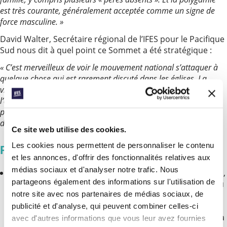
est très courante, généralement acceptée comme un signe de
force masculine. »
David Walter, Secrétaire régional de l’IFES pour le Pacifique
Sud nous dit à quel point ce Sommet a été stratégique :
« C’est merveilleux de voir le mouvement national s’attaquer à
quelque chose qui est rarement discuté dans les églises. La
violence envers le partenaire intime, la rupture du mariage et
l’agression sexuelle sont des problèmes courants. Explorer la
perspective biblique comme ils l’ont fait est une bonne manière
d’être au service de la société. »
Ce site web utilise des cookies.
Les cookies nous permettent de personnaliser le contenu
Priez
et les annonces, d'offrir des fonctionnalités relatives aux
médias sociaux et d'analyser notre trafic. Nous
Rendons grâce pour la vision d’amener des discussions,
partageons également des informations sur l'utilisation de
à l’instar de ces discussions sur des thèmes difficiles au
notre site avec nos partenaires de médias sociaux, de
Sommet, pour l’interaction avec les Écritures et pour
l’impact positif sur les participants. Prions que les
publicité et d'analyse, qui peuvent combiner celles-ci
étudiants continuent à amener les normes culturelles à
avec d'autres informations que vous leur avez fournies