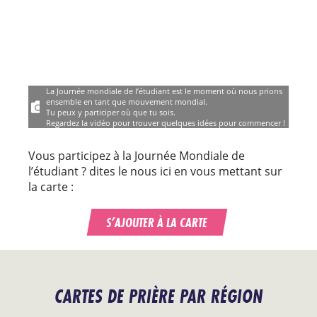
La Journée mondiale de l’étudiant est le moment où nous prions
ensemble en tant que mouvement mondial.
Tu peux y participer où que tu sois.
Regardez la vidéo pour trouver quelques idées pour commencer !
Vous participez à la Journée Mondiale de
l’étudiant ? dites le nous ici en vous mettant sur
la carte :
S’AJOUTER À LA CARTE
CARTES DE PRIÈRE PAR RÉGION