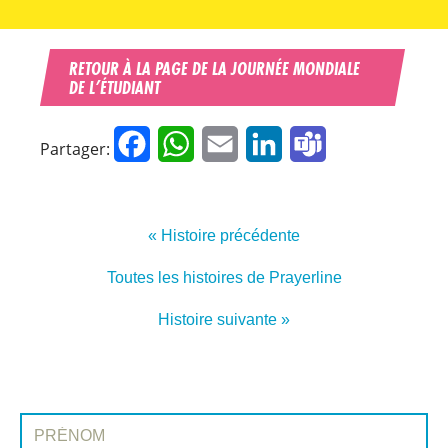
RETOUR À LA PAGE DE LA JOURNÉE MONDIALE
DE L’ÉTUDIANT
Facebook
WhatsApp
Email
LinkedIn
Teams
Partager:
« Histoire précédente
Toutes les histoires de Prayerline
Histoire suivante »
INSCRIVEZ-VOUS À PRAYERLINE
Prénom: