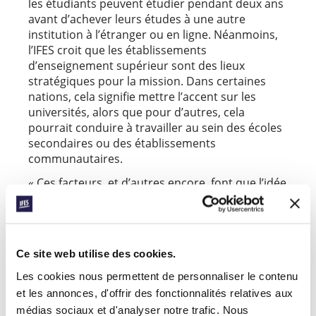
les étudiants peuvent étudier pendant deux ans
avant d’achever leurs études à une autre
institution à l’étranger ou en ligne. Néanmoins,
l’IFES croit que les établissements
d’enseignement supérieur sont des lieux
stratégiques pour la mission. Dans certaines
nations, cela signifie mettre l’accent sur les
universités, alors que pour d’autres, cela
pourrait conduire à travailler au sein des écoles
secondaires ou des établissements
communautaires.
« Ces facteurs, et d’autres encore, font que l’idée
d’implanter un nouveau mouvement étudiant
aux EFM représente un défi important, dit David
Walter, le Secrétaire régional pour le Pacifique
Sud. Mais Dieu est bon. »
Ce site web utilise des cookies.
Merci de prier pour Mark et les étudiants en – et
Les cookies nous permettent de personnaliser le contenu
originaires de la – Micronésie :
et les annonces, d'offrir des fonctionnalités relatives aux
médias sociaux et d'analyser notre trafic. Nous
Priez pour de la direction et des opportunités