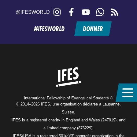
Instagram
Facebook
YouTube
WhatsApp
RSS
@IFESWORLD
feed
#IFESWORLD
DONNER
Home
International Fellowship of Evangelical Students ®
© 2014–2026 IFES, une organisation déclarée à Lausanne,
Suisse.
IFES is a registered charity in England and Wales (247919), and
a limited company (876229).
IFES/USA is a registered 501(c)(3) nonprofit organization in the