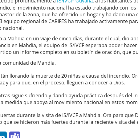
istecido profundamente a
, a los habitantes 
IS/IVCF Guyana
cendio, el movimiento nacional ha estado trabajando con los 
pastor de la zona, que ha ofrecido un hogar y ha dado una or
 equipo regional de CARIFES ha trabajado activamente para 
 nacional.
a Mahdia en un viaje de cinco días, durante el cual, dio apo
tancia en Mahdia, el equipo de IS/IVCF esperaba poder hace
tido un informe completo en su boletín de oración, que 
la comunidad de Mahdia.
stán llorando la muerte de 20 niñas a causa del incendio. Ora
z y para que, en el proceso, lleguen a conocer a Dios.
tras sigue sufriendo y dando ayuda práctica después del in
 a medida que apoya al movimiento nacional en estos momen
puertas durante la visita de IS/IVCF a Mahdia. Ora para que D
que se hicieron más fuertes durante la reciente visita del
p
ail
LinkedIn
Teams