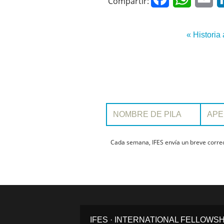
Compartir:
« Historia 
Nombre de pila:
Apellido:
Cada semana, IFES envía un breve correo 
IFES · INTERNATIONAL FELLOWS