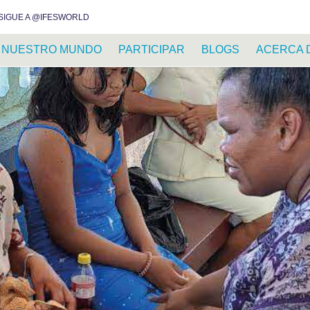
INSTAGRAM
FACEBOOK
YOUTUBE
WHATSAPP
RSS FEED
SIGUE A @IFESWORLD
NUESTRO MUNDO
PARTICIPAR
BLOGS
ACERCA 