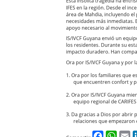
Esta insólita tragedia ha entr
IFES en la región. Desde el in
área de Mahdia, incluyendo el 
necesidades más inmediatas. El
apoyo necesario al movimiento
IS/IVCF Guyana envió un equipo 
los residentes. Durante su es
impacto duradero. Han compar
Ora por IS/IVCF Guyana y por 
Ora por los familiares que e
que encuentren confort y pa
Ora por IS/IVCF Guyana mien
equipo regional de CARIFES
Da gracias a Dios por abrir 
relaciones que empezaron o 
Facebook
WhatsAp
Em