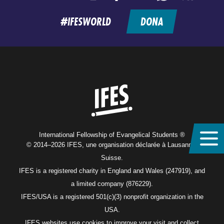
feed
#IFESWORLD
DONA
Home
International Fellowship of Evangelical Students ®
© 2014–2026 IFES, une organisation déclarée à Lausanne,
Suisse.
IFES is a registered charity in England and Wales (247919), and
a limited company (876229).
IFES/USA is a registered 501(c)(3) nonprofit organization in the
USA.
IFES websites use cookies to improve your visit and collect