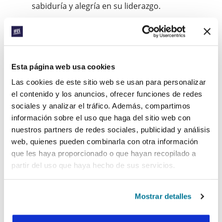
sabiduría y alegría en su liderazgo.
Ora por el establecimiento a largo plazo de
un grupo de estudiantes en Cluj, con el
desarrollo de la nueva generación de líderes
estudiantiles. Ora para que esto tenga un
Esta página web usa cookies
impacto estratégico y duradero para el
reino.
Las cookies de este sitio web se usan para personalizar
el contenido y los anuncios, ofrecer funciones de redes
Ora para que OSCER siga teniendo un
sociales y analizar el tráfico. Además, compartimos
impacto en la vida de los estudiantes en
información sobre el uso que haga del sitio web con
Rumanía.
nuestros partners de redes sociales, publicidad y análisis
web, quienes pueden combinarla con otra información
Facebook
WhatsApp
Email
LinkedIn
Teams
Compartir:
que les haya proporcionado o que hayan recopilado a
partir del uso que haya hecho de sus servicios.
« Historia anterior
Mostrar detalles
Todas las historias del Prayerline