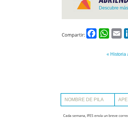
Descubre má
Facebook
WhatsAp
Em
Compartir:
« Historia 
Nombre de pila:
Apellido:
Cada semana, IFES envía un breve correo 