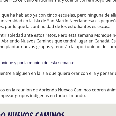
 de IFES cercano en Suriname, y cuenta con el apoyo del 
nique ha hablado ya con cinco escuelas, pero ninguna de ella
niversidad en la Isla de San Martín Neerlandesa es pequeña
 por lo que la continuidad de los estudiantes es escasa.
sentir soledad ante estos retos. Pero esta semana Monique no
e Abriendo Nuevos Caminos que tendrá lugar en Canadá. Es
 plantar nuevos grupos y tendrán la oportunidad de compa
onique y por la reunión de esta semana:
ntre a alguien en la isla que quiera orar con ella y pens
os en la reunión de Abriendo Nuevos Caminos cobren ánimo
mpezar grupos indígenas en todo el mundo.
DO NUEVOS CAMINOS