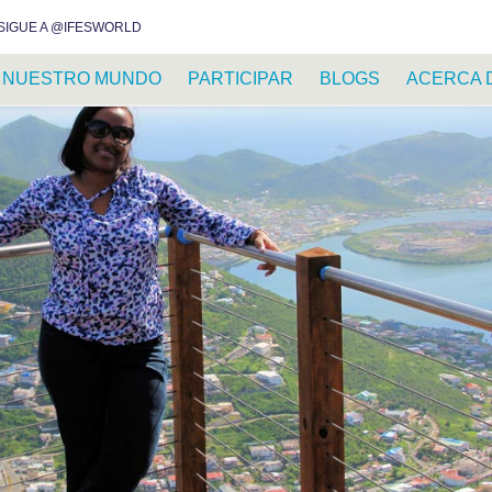
INSTAGRAM
FACEBOOK
YOUTUBE
WHATSAPP
RSS FEED
SIGUE A @IFESWORLD
NUESTRO MUNDO
PARTICIPAR
BLOGS
ACERCA 