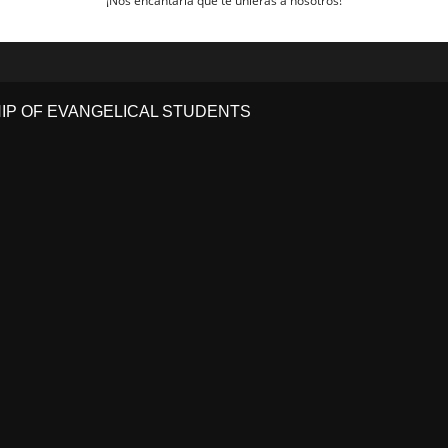
¡Nos encantaría que te unieras a nosotros!
HIP OF EVANGELICAL STUDENTS