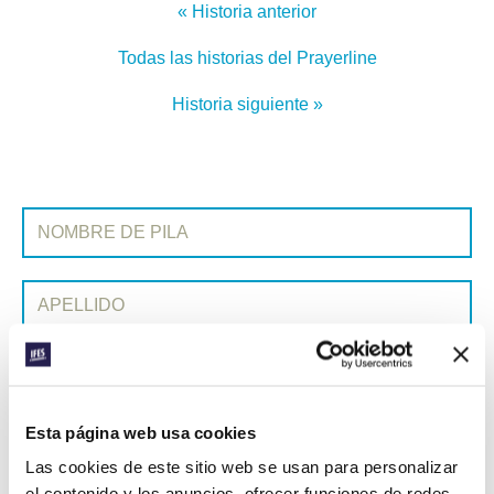
« Historia anterior
Todas las historias del Prayerline
Historia siguiente »
SUSCRIBIRSE A PRAYERLINE
Nombre de pila:
Apellido:
Correo electrónico:
Esta página web usa cookies
ENVIAR
Las cookies de este sitio web se usan para personalizar
el contenido y los anuncios, ofrecer funciones de redes