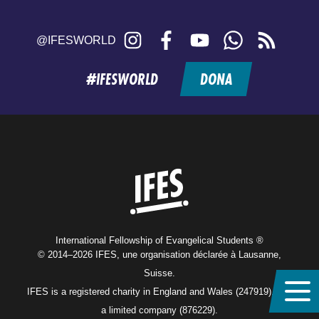
Instagram
Facebook
YouTube
WhatsApp
RSS
@IFESWORLD
feed
#IFESWORLD
DONA
Home
International Fellowship of Evangelical Students ®
© 2014–2026 IFES, une organisation déclarée à Lausanne,
Suisse.
IFES is a registered charity in England and Wales (247919), and
a limited company (876229).