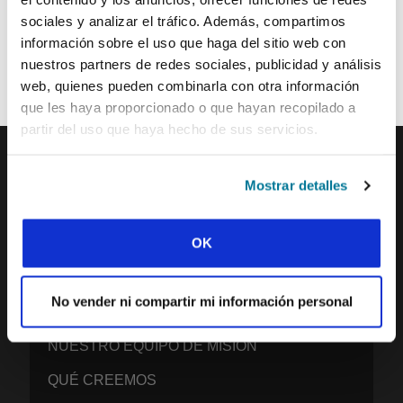
sociales y analizar el tráfico. Además, compartimos
Cada semana, IFES envía un breve correo electrónico con historias
información sobre el uso que haga del sitio web con
de los movimientos estudiantiles y el ministerio de IFES de todo el
nuestros partners de redes sociales, publicidad y análisis
mundo para inspirarte en tus oraciones.
web, quienes pueden combinarla con otra información
¡Nos encantaría que te unieras a nosotros!
que les haya proporcionado o que hayan recopilado a
partir del uso que haya hecho de sus servicios.
Mostrar detalles
IFES · INTERNATIONAL FELLOWSHIP OF
EVANGELICAL STUDENTS
OK
NUESTRA VISIÓN GLOBAL
NUESTRO TRABAJO
No vender ni compartir mi información personal
LA HISTORIA DE IFES
NUESTRO EQUIPO DE MISIÓN
QUÉ CREEMOS