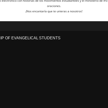
electrónico con historias de los movimientos estudiantiles y el ministerio de IFE
oraciones.
¡Nos encantaría que te unieras a nosotros!
HIP OF EVANGELICAL STUDENTS