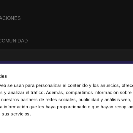
NACIONES
 COMUNIDAD
WhatsApp
RSS
feed
ies
web se usan para personalizar el contenido y los anuncios, ofrec
s y analizar el tráfico. Además, compartimos información sobre 
sanne, Suisse.
 nuestros partners de redes sociales, publicidad y análisis web,
247919), and a limited company (876229).
a información que les haya proporcionado o que hayan recopilado
tion in the USA.
 sus servicios.
collect anonymous data. By using our websites, you agree to our use of cookies.
 see the
Privacy Policy
.