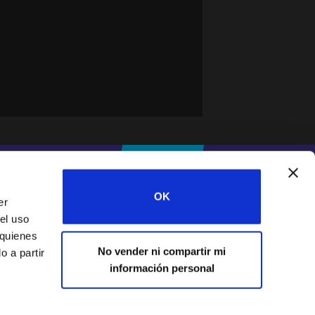
#IFESWORLD
DONA
OK
er
el uso
Home
 quienes
No vender ni compartir mi
 a partir
información personal