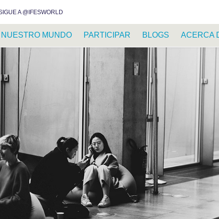
INSTAGRAM
FACEBOOK
YOUTUBE
WHATSAPP
RSS FEED
SIGUE A @IFESWORLD
NUESTRO MUNDO
PARTICIPAR
BLOGS
ACERCA 