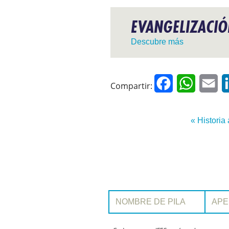
EVANGELIZACI
Descubre más
Facebook
WhatsAp
Em
Compartir:
« Historia 
Nombre de pila:
Apellido: