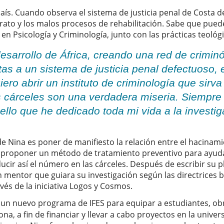
país. Cuando observa el sistema de justicia penal de Costa 
rato y los malos procesos de rehabilitación. Sabe que pued
en Psicología y Criminología, junto con las prácticas teológ
 desarrollo de África, creando una red de crimin
tas a un sistema de justicia penal defectuoso,
ero abrir un instituto de criminología que sirva
s cárceles son una verdadera miseria. Siempr
ello que he dedicado toda mi vida a la investiga
 de Nina es poner de manifiesto la relación entre el hacinami
e proponer un método de tratamiento preventivo para ayuda
ucir así el número en las cárceles. Después de escribir su p
n mentor que guiara su investigación según las directrices bí
ravés de la iniciativa Logos y Cosmos.
un nuevo programa de IFES para equipar a estudiantes, ob
ona, a fin de financiar y llevar a cabo proyectos en la univ