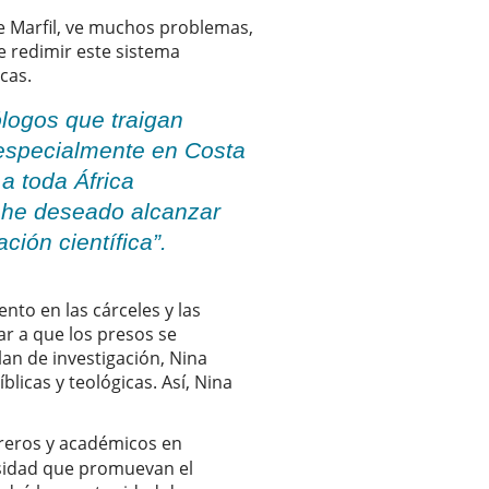
de Marfil, ve muchos problemas,
e redimir este sistema
icas.
ólogos que traigan
 especialmente en Costa
 a toda África
e he deseado alcanzar
ción científica”.
ento en las cárceles y las
r a que los presos se
lan de investigación, Nina
blicas y teológicas. Así, Nina
reros y académicos en
ersidad que promuevan el