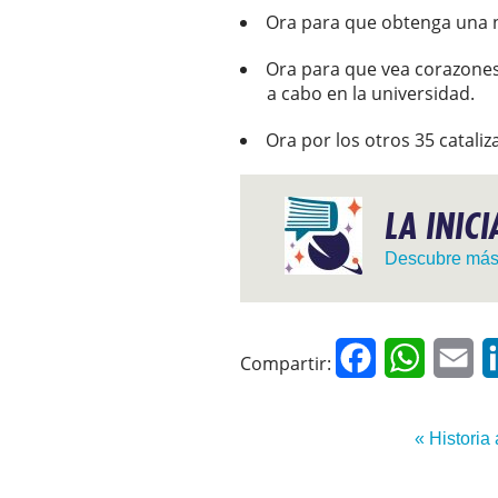
Ora para que obtenga una 
Ora para que vea corazones 
a cabo en la universidad.
Ora por los otros 35 catali
LA INIC
Descubre má
Facebook
WhatsAp
Em
Compartir:
« Historia 