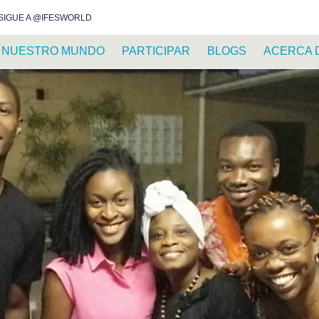
INSTAGRAM
FACEBOOK
YOUTUBE
WHATSAPP
RSS FEED
SIGUE A @IFESWORLD
NUESTRO MUNDO
PARTICIPAR
BLOGS
ACERCA 