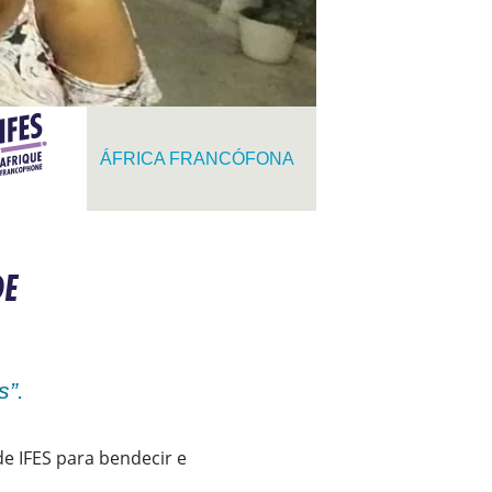
ÁFRICA FRANCÓFONA
DE
s”.
de IFES para bendecir e