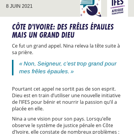
L’INITIATIVE LOGOS
AFRIQUE
8 JUIN 2021
ET COSMOS
FRANCO
CÔTE D'IVOIRE: DES FRÊLES ÉPAULES
MAIS UN GRAND DIEU
Ce fut un grand appel. Nina releva la tête suite à
sa prière.
« Non, Seigneur, c’est trop grand pour
mes frêles épaules. »
Pourtant cet appel ne sortit pas de son esprit.
Dieu est en train d’utiliser une nouvelle initiative
de l’IFES pour bénir et nourrir la passion qu’il a
placée en elle.
Nina a une vision pour son pays. Lorsqu’elle
observe le système de justice pénale en Côte
d’Ivoire, elle constate de nombreux problèmes :