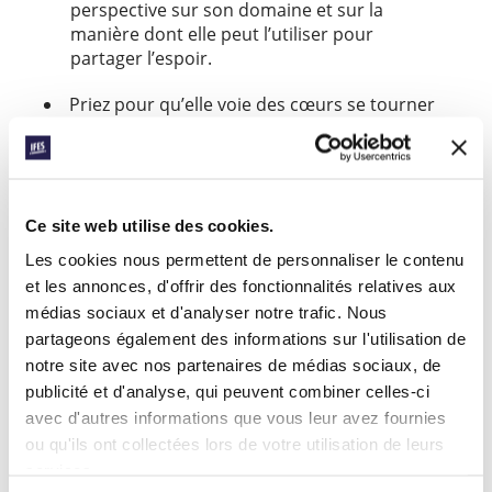
perspective sur son domaine et sur la
manière dont elle peut l’utiliser pour
partager l’espoir.
Priez pour qu’elle voie des cœurs se tourner
vers le Seigneur grâce à ses recherches, son
témoignage et le projet qu’elle mènera à
l’université.
Priez aussi pour les 35 autres catalyseurs qui
Ce site web utilise des cookies.
participent également à l’Initiative Logos et
Les cookies nous permettent de personnaliser le contenu
Cosmos cette année.
et les annonces, d'offrir des fonctionnalités relatives aux
médias sociaux et d'analyser notre trafic. Nous
L’INITIATIVE LOGOS
partageons également des informations sur l'utilisation de
ET COSMOS
notre site avec nos partenaires de médias sociaux, de
publicité et d'analyse, qui peuvent combiner celles-ci
En savoir plus
avec d'autres informations que vous leur avez fournies
ou qu'ils ont collectées lors de votre utilisation de leurs
services.
Facebook
WhatsApp
Email
LinkedIn
Teams