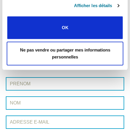
Partager:
Afficher les détails
« Histoire précédente
OK
Toutes les histoires de Prayerline
Ne pas vendre ou partager mes informations
Histoire suivante »
personnelles
INSCRIVEZ-VOUS À PRAYERLINE
Prénom:
Nom:
Adresse e-mail: