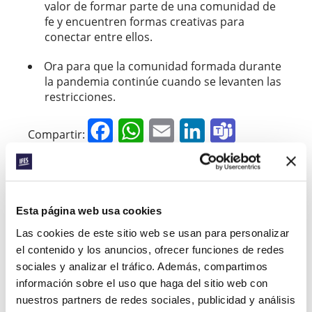
valor de formar parte de una comunidad de
fe y encuentren formas creativas para
conectar entre ellos.
Ora para que la comunidad formada durante
la pandemia continúe cuando se levanten las
restricciones.
Facebook
WhatsApp
Email
LinkedIn
Teams
Compartir:
« Historia anterior
Esta página web usa cookies
Todas las historias del Prayerline
Las cookies de este sitio web se usan para personalizar
el contenido y los anuncios, ofrecer funciones de redes
Historia siguiente »
sociales y analizar el tráfico. Además, compartimos
información sobre el uso que haga del sitio web con
nuestros partners de redes sociales, publicidad y análisis