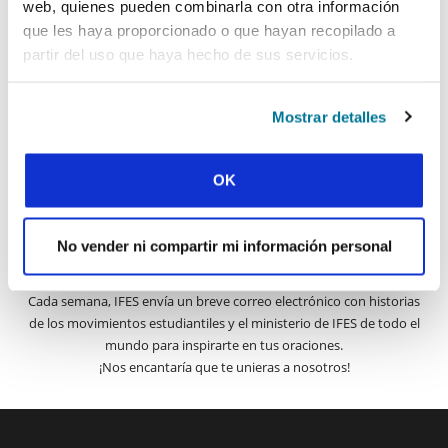
web, quienes pueden combinarla con otra información
SUSCRIBIRSE A PRAYERLINE
Nombre de pila:
que les haya proporcionado o que hayan recopilado a
partir del uso que haya hecho de sus servicios.
Apellido:
Mostrar detalles
Correo electrónico:
OK
ENVIAR
No vender ni compartir mi información personal
Cada semana, IFES envía un breve correo electrónico con historias
de los movimientos estudiantiles y el ministerio de IFES de todo el
mundo para inspirarte en tus oraciones.
¡Nos encantaría que te unieras a nosotros!