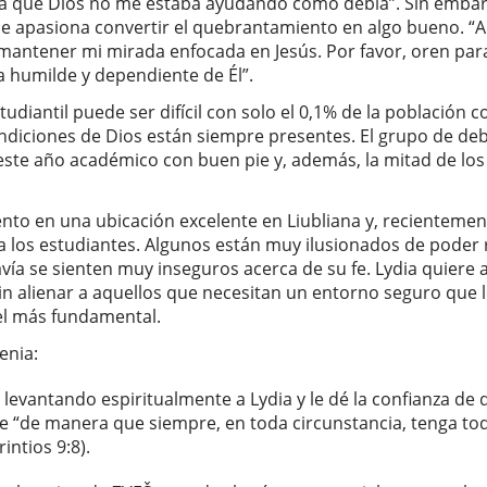
 que Dios no me estaba ayudando como debía”. Sin embar
 le apasiona convertir el quebrantamiento en algo bueno. “
mantener mi mirada enfocada en Jesús. Por favor, oren pa
 humilde y dependiente de Él”.
tudiantil puede ser difícil con solo el 0,1% de la población 
endiciones de Dios están siempre presentes. El grupo de de
ste año académico con buen pie y, además, la mitad de los 
to en una ubicación excelente en Liubliana y, recientement
a los estudiantes. Algunos están muy ilusionados de poder 
avía se sienten muy inseguros acerca de su fe. Lydia quiere
sin alienar a aquellos que necesitan un entorno seguro que 
vel más fundamental.
venia:
levantando espiritualmente a Lydia y le dé la confianza de 
“de manera que siempre, en toda circunstancia, tenga tod
rintios 9:8).