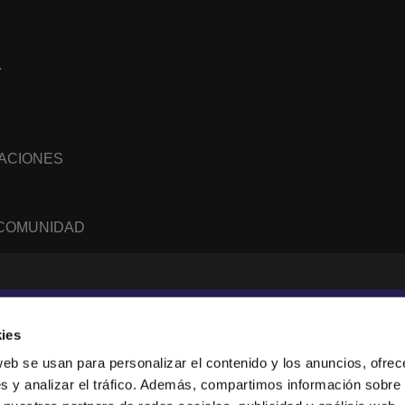
7
NACIONES
 COMUNIDAD
WhatsApp
RSS
feed
ies
web se usan para personalizar el contenido y los anuncios, ofrec
s y analizar el tráfico. Además, compartimos información sobre 
sanne, Suisse.