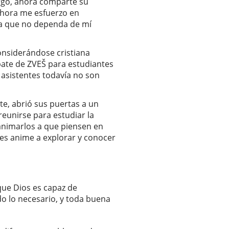
go, ahora comparte su
Ahora me esfuerzo en
ra que no dependa de mí
considerándose cristiana
bate de ZVEŠ para estudiantes
asistentes todavía no son
e, abrió sus puertas a un
reunirse para estudiar la
 animarlos a que piensen en
les anime a explorar y conocer
que Dios es capaz de
o lo necesario, y toda buena