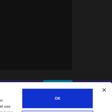
#IFESWORLD
DONA
OK
er
el uso
Home