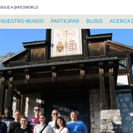
INSTAGRAM
FACEBOOK
YOUTUBE
WHATSAPP
RSS FEED
SIGUE A @IFESWORLD
NUESTRO MUNDO
PARTICIPAR
BLOGS
ACERCA 