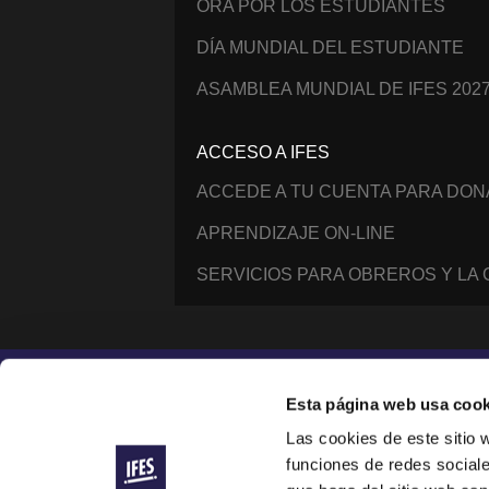
ORA POR LOS ESTUDIANTES
DÍA MUNDIAL DEL ESTUDIANTE
ASAMBLEA MUNDIAL DE IFES 202
ACCESO A IFES
ACCEDE A TU CUENTA PARA DO
APRENDIZAJE ON-LINE
SERVICIOS PARA OBREROS Y LA
Instagram
Facebook
YouTube
@IFESWORLD
Esta página web usa cook
Las cookies de este sitio 
funciones de redes sociale
International Fellowship of Evangelical Students ®
© 2014–2026 IFES, une organisation déclarée à Lau