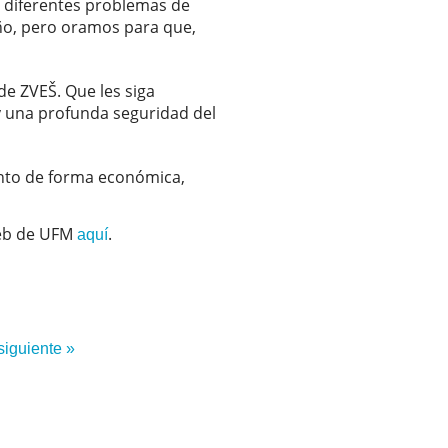
s diferentes problemas de
año, pero oramos para que,
de ZVEŠ. Que les siga
 una profunda seguridad del
ento de forma económica,
 web de UFM
.
aquí
siguiente »