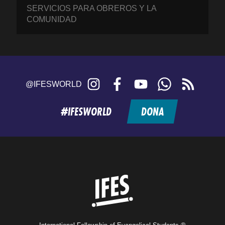
SERVICIOS PARA OBREROS Y LA
COMUNIDAD
Instagram
Facebook
YouTube
WhatsApp
RSS
@IFESWORLD
feed
#IFESWORLD
DONA
Home