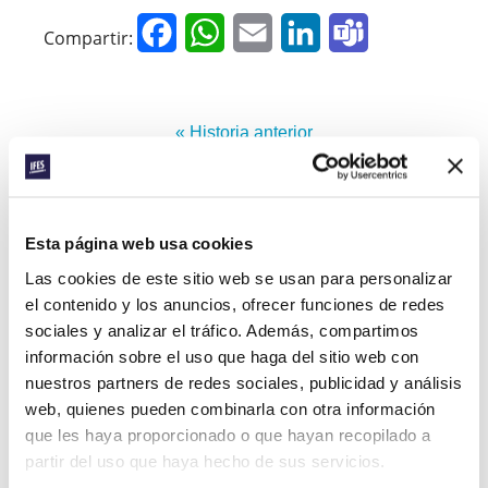
Facebook
WhatsApp
Email
LinkedIn
Teams
Compartir:
« Historia anterior
Todas las historias del Prayerline
Historia siguiente »
Esta página web usa cookies
Las cookies de este sitio web se usan para personalizar
el contenido y los anuncios, ofrecer funciones de redes
sociales y analizar el tráfico. Además, compartimos
SUSCRIBIRSE A PRAYERLINE
Nombre de pila:
información sobre el uso que haga del sitio web con
nuestros partners de redes sociales, publicidad y análisis
Apellido:
web, quienes pueden combinarla con otra información
que les haya proporcionado o que hayan recopilado a
partir del uso que haya hecho de sus servicios.
Correo electrónico: