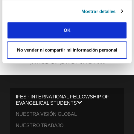
Mostrar detalles
ENVIAR
OK
Cada semana, IFES envía un breve correo electrónico con historias
de los movimientos estudiantiles y el ministerio de IFES de todo el
No vender ni compartir mi información personal
mundo para inspirarte en tus oraciones.
¡Nos encantaría que te unieras a nosotros!
IFES · INTERNATIONAL FELLOWSHIP OF
EVANGELICAL STUDENTS
NUESTRA VISIÓN GLOBAL
NUESTRO TRABAJO