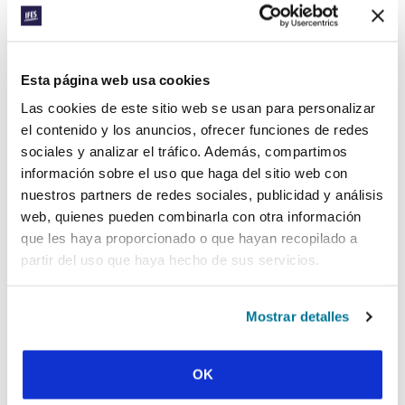
núcleo de UNPAZ sea un grupo oficial anime
a los estudiantes desconfiados a asistir.
Ora por los obreros de SEE que tienen
Esta página web usa cookies
planeado lanzar un ministerio en escuelas
secundarias en febrero, centrándose en Dili y
Las cookies de este sitio web se usan para personalizar
Same. Ora para que haya puertas abiertas y
el contenido y los anuncios, ofrecer funciones de redes
corazones dispuestos.
sociales y analizar el tráfico. Además, compartimos
información sobre el uso que haga del sitio web con
Facebook
WhatsApp
Email
LinkedIn
Teams
Compartir:
nuestros partners de redes sociales, publicidad y análisis
web, quienes pueden combinarla con otra información
que les haya proporcionado o que hayan recopilado a
partir del uso que haya hecho de sus servicios.
« Historia anterior
Todas las historias del Prayerline
Mostrar detalles
Historia siguiente »
OK