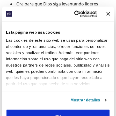
Ora para que Dios siga levantando líderes
estudiantiles piadosos y comunidades en
Nicaragua que puedan vivir por Él en la
universidad y más allá.
Esta página web usa cookies
CONECTAR CON LA
Las cookies de este sitio web se usan para personalizar
UNIVERSIDAD
el contenido y los anuncios, ofrecer funciones de redes
Descubre más
sociales y analizar el tráfico. Además, compartimos
información sobre el uso que haga del sitio web con
nuestros partners de redes sociales, publicidad y análisis
web, quienes pueden combinarla con otra información
Facebook
WhatsApp
Email
LinkedIn
Teams
Compartir:
que les haya proporcionado o que hayan recopilado a
partir del uso que haya hecho de sus servicios.
« Historia anterior
Mostrar detalles
Todas las historias del Prayerline