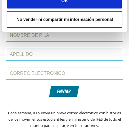
OK
Historia siguiente »
No vender ni compartir mi información personal
SUSCRIBIRSE A PRAYERLINE
Nombre de pila:
Apellido:
Correo electrónico:
ENVIAR
Cada semana, IFES envía un breve correo electrónico con historias
de los movimientos estudiantiles y el ministerio de IFES de todo el
mundo para inspirarte en tus oraciones.