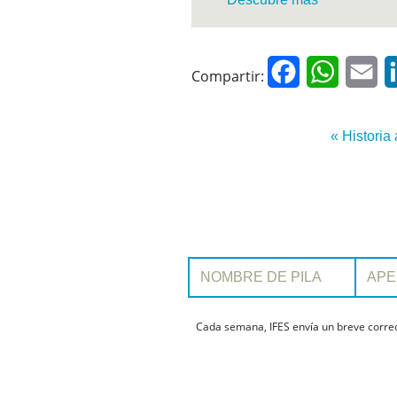
Facebook
WhatsAp
Em
Compartir:
« Historia 
Nombre de pila:
Apellido:
Cada semana, IFES envía un breve correo 