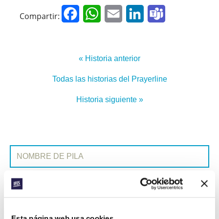
Facebook
WhatsApp
Email
LinkedIn
Teams
Compartir:
« Historia anterior
Todas las historias del Prayerline
Historia siguiente »
SUSCRIBIRSE A PRAYERLINE
Nombre de pila:
Apellido:
Correo electrónico:
Esta página web usa cookies