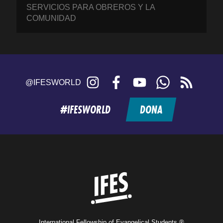
SERVICIOS PARA OBREROS Y LA
COMUNIDAD
Instagram
Facebook
YouTube
WhatsApp
RSS
@IFESWORLD
feed
#IFESWORLD
DONA
Home
International Fellowship of Evangelical Students ®