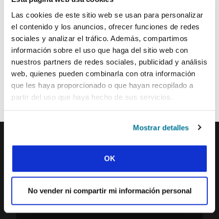
Las cookies de este sitio web se usan para personalizar
el contenido y los anuncios, ofrecer funciones de redes
ENVIAR
sociales y analizar el tráfico. Además, compartimos
información sobre el uso que haga del sitio web con
nuestros partners de redes sociales, publicidad y análisis
Cada semana, IFES envía un breve correo electrónico con historias
web, quienes pueden combinarla con otra información
de los movimientos estudiantiles y el ministerio de IFES de todo el
que les haya proporcionado o que hayan recopilado a
mundo para inspirarte en tus oraciones.
partir del uso que haya hecho de sus servicios.
¡Nos encantaría que te unieras a nosotros!
Mostrar detalles
IFES · INTERNATIONAL FELLOWSHIP OF
OK
EVANGELICAL STUDENTS
NUESTRA VISIÓN GLOBAL
No vender ni compartir mi información personal
NUESTRO TRABAJO