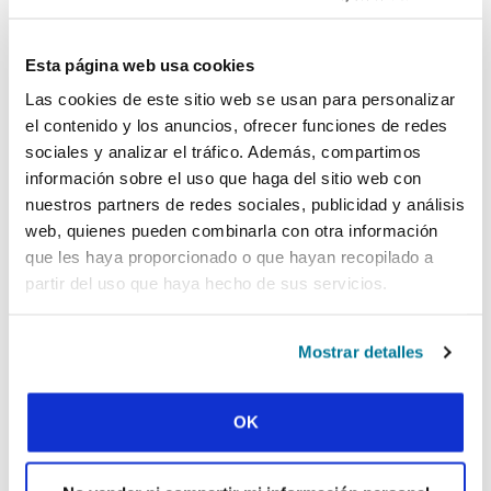
Así, Inspire Publishing House, ubicada en Egipto,
fue creada con tres objetivos: animar a las
Esta página web usa cookies
generaciones más jóvenes a escribir, animar a
los autores cristianos a escribir para los jóvenes
Las cookies de este sitio web se usan para personalizar
y centrarse en temas que interesan a los
el contenido y los anuncios, ofrecer funciones de redes
jóvenes. Inspire recomienda a sus autores que
sociales y analizar el tráfico. Además, compartimos
escriban en árabe para enriquecer la biblioteca
información sobre el uso que haga del sitio web con
de traducciones árabes con material original,
nuestros partners de redes sociales, publicidad y análisis
para el mundo de habla árabe y escrito por un
web, quienes pueden combinarla con otra información
autor árabe.
que les haya proporcionado o que hayan recopilado a
El enfoque hacia los jóvenes ha resultado en la
partir del uso que haya hecho de sus servicios.
publicación de estudios bíblicos escritos por
estudiantes procedentes de Jordania, Egipto,
Siria, Líbano y Palestina. Además, un graduado
Mostrar detalles
jordano ha escrito un libro en el que trata las
guerras del Antiguo Testamento. Inspire ha
colaborado con Inter-Varsity Press en el Reino
OK
Unido y UCCF, el movimiento nacional del Reino
Unido, para traducir los materiales