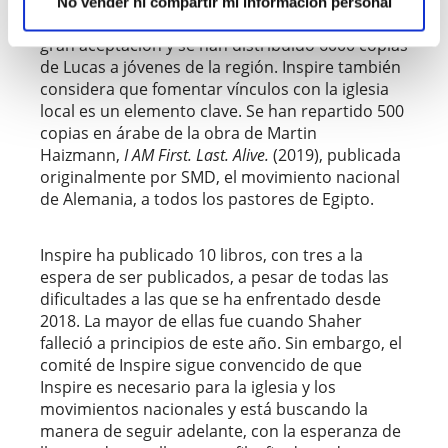
evangelísticos de estudio bíblico
Uncover
Lucas,
No vender ni compartir mi información personal
Juan y Marcos al árabe.
Estos han tenido una
gran aceptación y se han distribuido 6000 copias
de Lucas a jóvenes de la región. Inspire también
considera que fomentar vínculos con la iglesia
local es un elemento clave. Se han repartido 500
copias en árabe de la obra de Martin
Haizmann,
I AM First. Last. Alive.
(2019), publicada
originalmente por SMD, el movimiento nacional
de Alemania, a todos los pastores de Egipto.
Inspire ha publicado 10 libros, con tres a la
espera de ser publicados, a pesar de todas las
dificultades a las que se ha enfrentado desde
2018. La mayor de ellas fue cuando Shaher
falleció a principios de este año. Sin embargo, el
comité de Inspire sigue convencido de que
Inspire es necesario para la iglesia y los
movimientos nacionales y está buscando la
manera de seguir adelante, con la esperanza de