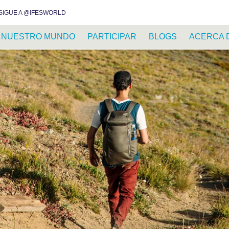
INSTAGRAM
FACEBOOK
YOUTUBE
WHATSAPP
RSS FEED
SIGUE A @IFESWORLD
NUESTRO MUNDO
PARTICIPAR
BLOGS
ACERCA 