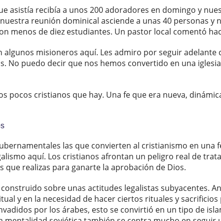
a que asistía recibía a unos 200 adoradores en domingo y nu
 nuestra reunión dominical asciende a unas 40 personas y 
eron menos de diez estudiantes. Un pastor local comentó ha
 algunos misioneros aquí. Les admiro por seguir adelante c
s. No puedo decir que nos hemos convertido en una iglesia 
a los pocos cristianos que hay. Una fe que era nueva, dinám
os
 gubernamentales las que convierten al cristianismo en una
alismo aquí. Los cristianos afrontan un peligro real de trata
s que realizas para ganarte la aprobación de Dios.
 construido sobre unas actitudes legalistas subyacentes. Ante
al y en la necesidad de hacer ciertos rituales y sacrificios 
vadidos por los árabes, esto se convirtió en un tipo de isl
. La mentalidad soviética también se centra mucho en seguir