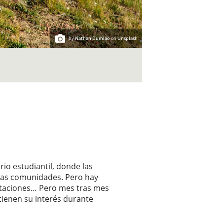
by
Nathan Dumlao
on
Unsplash
rio estudiantil, donde las
las comunidades. Pero hay
nvitaciones… Pero mes tras mes
tienen su interés durante