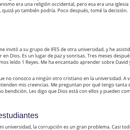
ianismo era una religión occidental, pero esa era una iglesi
s, quizá yo también podría. Poco después, tomé la decisión.
 me invitó a su grupo de IFES de otra universidad, y he asis
n Dios. Es un lugar de paz y sonrisas. Tres meses después,
hemos leído 1 Reyes. Me ha encantado aprender sobre David
ue no conozco a ningún otro cristiano en la universidad. A v
tienden mis creencias. Me preguntan por qué tengo tanta su
o bendición. Les digo que Dios está con ellos y pueden com
estudiantes
 En mi universidad, la corrupción es un gran problema. Casi 