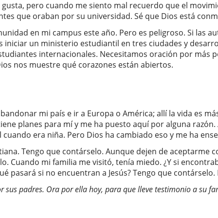
gusta, pero cuando me siento mal recuerdo que el movimie
tes que oraban por su universidad. Sé que Dios está conmig
unidad en mi campus este año. Pero es peligroso. Si las au
iciar un ministerio estudiantil en tres ciudades y desarroll
estudiantes internacionales. Necesitamos oración por más p
 Dios nos muestre qué corazones están abiertos.
abandonar mi país e ir a Europa o América; allí la vida es m
 tiene planes para mí y me ha puesto aquí por alguna razón
l cuando era niña. Pero Dios ha cambiado eso y me ha ens
istiana. Tengo que contárselo. Aunque dejen de aceptarme
lo. Cuando mi familia me visitó, tenía miedo. ¿Y si encontra
qué pasará si no encuentran a Jesús? Tengo que contárselo.
sus padres. Ora por ella hoy, para que lleve testimonio a su fa