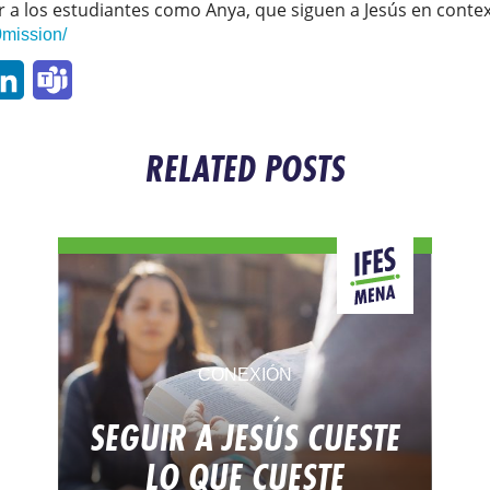
a los estudiantes como Anya, que siguen a Jesús en conte
0mission/
p
ail
LinkedIn
Teams
RELATED POSTS
CONEXIÓN
SEGUIR A JESÚS CUESTE
LO QUE CUESTE