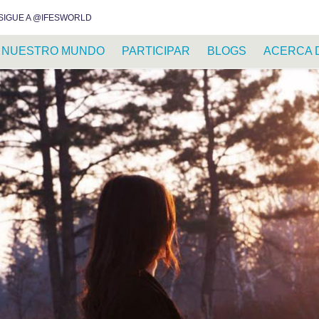
INSTAGRAM
FACEBOOK
YOUTUBE
WHATSAPP
RSS FEED
SIGUE A @IFESWORLD
NUESTRO MUNDO
PARTICIPAR
BLOGS
ACERCA 