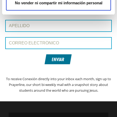
No vender ni compartir mi información personal
SIGN UP TO CONEXIÓN WITH PRAYERLINE
Nombre de pila:
Apellido:
Correo electrónico:
ENVIAR
To receive Conexión directly into your inbox each month, sign up to
Prayerline, our short bi-weekly mail with a snapshot story about
students around the world who are pursuing Jesus.