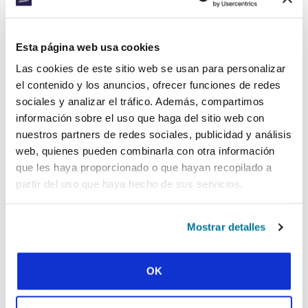
de Indonesia
Esta página web usa cookies
Las cookies de este sitio web se usan para personalizar
el contenido y los anuncios, ofrecer funciones de redes
sociales y analizar el tráfico. Además, compartimos
información sobre el uso que haga del sitio web con
nuestros partners de redes sociales, publicidad y análisis
web, quienes pueden combinarla con otra información
CONEXIÓN
que les haya proporcionado o que hayan recopilado a
DIOS ES EL GUIONISTA
partir del uso que haya hecho de sus servicios.
Brotes en el ministerio estudiantil de Asia del Este
Mostrar detalles
MOSTRAR MÁS
OK