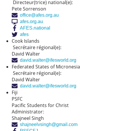
Directeur(trice) national(e):
Pete Sorrenson
office@afes.org.au
afes.org.au
AFES.national
afes
Cook Islands
Secrétaire régional(e):
David Walter
david.walter@ifesworld.org
Federated States of Micronesia
Secrétaire régional(e):
David Walter
david.walter@ifesworld.org
Fiji
PSFC
Pacific Students for Christ
Administrator:
Shajneel Singh
shajneelvsingh@gmail.com
PSFCFJ