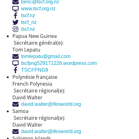
benc@tscf.org.nz
www.tscf.org.nz
tscf.nz
tscf_nz
tscf.nz
Papua New Guinea
Secrétaire général(e):
Tom Lepatu
tomlepatu@gmail.com
tscfpng529171226.wordpress.com
TSCFPNG9
Polynésie française
French Polynesia
Secrétaire régional(e):
David Walter
david.walter@ifesworld.org
Samoa
Secrétaire régional(e):
David Walter
david.walter@ifesworld.org
Solomon Islands