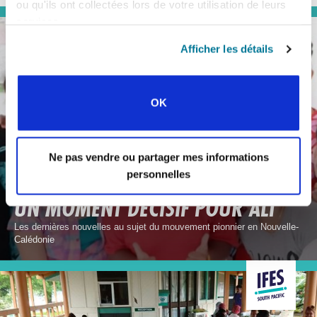
ou qu'ils ont collectées lors de votre utilisation de leurs
services.
Afficher les détails
OK
Ne pas vendre ou partager mes informations
personnelles
CONEXIÓN
UN MOMENT DÉCISIF POUR ALI
Les dernières nouvelles au sujet du mouvement pionnier en Nouvelle-
Calédonie