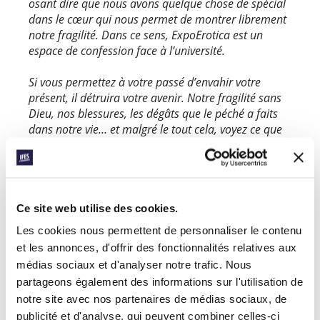
osant dire que nous avons quelque chose de spécial
dans le cœur qui nous permet de montrer librement
notre fragilité. Dans ce sens, ExpoErotica est un
espace de confession face à l’université.
Si vous permettez à votre passé d’envahir votre
présent, il détruira votre avenir. Notre fragilité sans
Dieu, nos blessures, les dégâts que le péché a faits
dans notre vie… et malgré le tout cela, voyez ce que
Jésus a fait en moi ! Ça c’est une bonne nouvelle ! »
Prierez-vous cette semaine pour l’audace et le
courage nécessaire : chez les étudiants, au sein
de l’Église, dans votre propre vie, au sujet du
Ce site web utilise des cookies.
sexe et de la sexualité ? Prierez-vous pour des
Les cookies nous permettent de personnaliser le contenu
guérisons profondes et des changements
et les annonces, d'offrir des fonctionnalités relatives aux
radicaux : chez les étudiants, au sein de l’Église,
médias sociaux et d'analyser notre trafic. Nous
dans votre propre vie ?
partageons également des informations sur l'utilisation de
notre site avec nos partenaires de médias sociaux, de
Motiverez-vous votre groupe étudiant pour
publicité et d'analyse, qui peuvent combiner celles-ci
briser le silence autour du sexe et de la sexualité