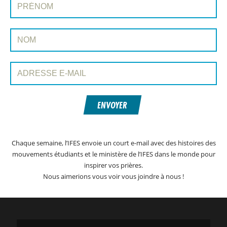
INSCRIVEZ-VOUS À PRAYERLINE
Nom:
Adresse e-mail:
ENVOYER
Chaque semaine, l’IFES envoie un court e-mail avec des histoires des
mouvements étudiants et le ministère de l’IFES dans le monde pour
inspirer vos prières.
Nous aimerions vous voir vous joindre à nous !