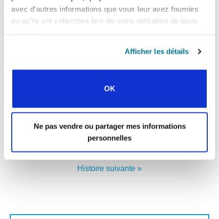
et discuter ouvertement de ces questions sur
avec d'autres informations que vous leur avez fournies
votre campus ?
ou qu'ils ont collectées lors de votre utilisation de leurs
services.
INTERAGIR AVEC
Afficher les détails
L’UNIVERSITÉ
En savoir plus
OK
Facebook
WhatsApp
Email
LinkedIn
Teams
Partager:
Ne pas vendre ou partager mes informations
personnelles
Toutes les histoires de Prayerline
Histoire suivante »
Prénom: