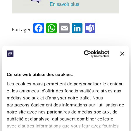
En savoir plus
Facebook
WhatsApp
Email
LinkedIn
Teams
Partager:
« Histoire précédente
Toutes les histoires de Prayerline
Ce site web utilise des cookies.
Histoire suivante »
Les cookies nous permettent de personnaliser le contenu
et les annonces, d'offrir des fonctionnalités relatives aux
médias sociaux et d'analyser notre trafic. Nous
partageons également des informations sur l'utilisation de
INSCRIVEZ-VOUS À PRAYERLINE
Prénom:
notre site avec nos partenaires de médias sociaux, de
publicité et d'analyse, qui peuvent combiner celles-ci
avec d'autres informations que vous leur avez fournies
Nom: