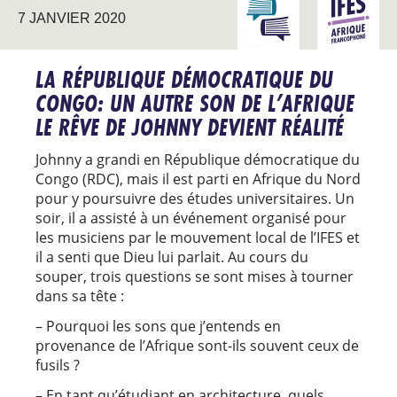
INTERAGIR AVEC
AFRIQUE
7 JANVIER 2020
L’UNIVERSITÉ
FRANCO
LA RÉPUBLIQUE DÉMOCRATIQUE DU
CONGO: UN AUTRE SON DE L’AFRIQUE
LE RÊVE DE JOHNNY DEVIENT RÉALITÉ
Johnny a grandi en République démocratique du
Congo (RDC), mais il est parti en Afrique du Nord
pour y poursuivre des études universitaires. Un
soir, il a assisté à un événement organisé pour
les musiciens par le mouvement local de l’IFES et
il a senti que Dieu lui parlait. Au cours du
souper, trois questions se sont mises à tourner
dans sa tête :
– Pourquoi les sons que j’entends en
provenance de l’Afrique sont-ils souvent ceux de
fusils ?
– En tant qu’étudiant en architecture, quels