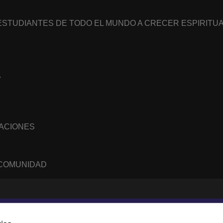
 ESTUDIANTES DE TODO EL MUNDO A CRECER ESPIRIT
7
NACIONES
 COMUNIDAD
WhatsApp
RSS
feed