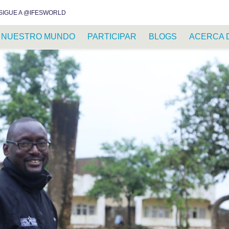
INSTAGRAM
FACEBOOK
YOUTUBE
WHATSAPP
RSS FEED
SIGUE A @IFESWORLD
NUESTRO MUNDO
PARTICIPAR
BLOGS
ACERCA 