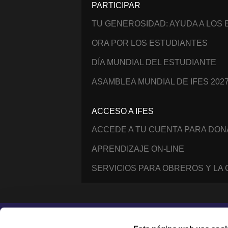
PARTICIPAR
TU GENEROSIDAD: AYUDA A LOS
ORA POR LOS ESTUDIANTES
DÍA MUNDIAL DEL ESTUDIANTE
ASAMBLEA MUNDIAL DE IFES 202
ACCESO A IFES
ACCEDE A TU CUENTA PARA DO
APRENDIZAJE ON-LINE
SERVICIOS PARA OBREROS Y LA
Instagram
Facebook
YouTube
@IFESWORLD