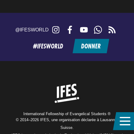
Instagram
Facebook
YouTube
WhatsApp
RSS
@IFESWORLD
feed
#IFESWORLD
DONNER
Home
International Fellowship of Evangelical Students ®
© 2014–2026 IFES, une organisation déclarée à Lausanne,
Suisse.