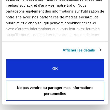
« Histoire précédente
médias sociaux et d'analyser notre trafic. Nous
partageons également des informations sur l'utilisation de
Toutes les histoires de Prayerline
notre site avec nos partenaires de médias sociaux, de
publicité et d'analyse, qui peuvent combiner celles-ci
Histoire suivante »
avec d'autres informations que vous leur avez fournies
ou qu'ils ont collectées lors de votre utilisation de leurs
services.
INSCRIVEZ-VOUS À PRAYERLINE
Prénom:
Afficher les détails
Nom:
OK
Adresse e-mail:
Ne pas vendre ou partager mes informations
personnelles
ENVOYER